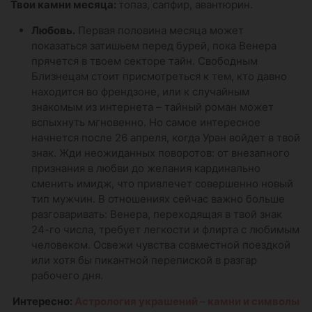
Твои камни месяца:
топаз, сапфир, авантюрин.
Любовь.
Первая половина месяца может
показаться затишьем перед бурей, пока Венера
прячется в твоем секторе тайн. Свободным
Близнецам стоит присмотреться к тем, кто давно
находится во френдзоне, или к случайным
знакомым из интернета – тайный роман может
вспыхнуть мгновенно. Но самое интересное
начнется после 26 апреля, когда Уран войдет в твой
знак. Жди неожиданных поворотов: от внезапного
признания в любви до желания кардинально
сменить имидж, что привлечет совершенно новый
тип мужчин. В отношениях сейчас важно больше
разговаривать: Венера, переходящая в твой знак
24-го числа, требует легкости и флирта с любимым
человеком. Освежи чувства совместной поездкой
или хотя бы пикантной перепиской в разгар
рабочего дня.
Интересно:
Астрология украшений – камни и символы