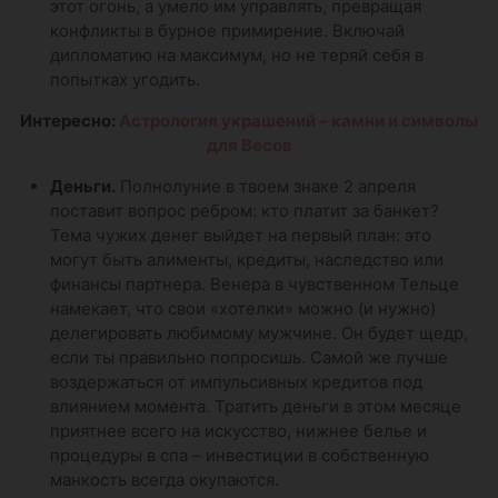
этот огонь, а умело им управлять, превращая
конфликты в бурное примирение. Включай
дипломатию на максимум, но не теряй себя в
попытках угодить.
Интересно:
Астрология украшений – камни и символы
для Весов
Деньги.
Полнолуние в твоем знаке 2 апреля
поставит вопрос ребром: кто платит за банкет?
Тема чужих денег выйдет на первый план: это
могут быть алименты, кредиты, наследство или
финансы партнера. Венера в чувственном Тельце
намекает, что свои «хотелки» можно (и нужно)
делегировать любимому мужчине. Он будет щедр,
если ты правильно попросишь. Самой же лучше
воздержаться от импульсивных кредитов под
влиянием момента. Тратить деньги в этом месяце
приятнее всего на искусство, нижнее белье и
процедуры в спа – инвестиции в собственную
манкость всегда окупаются.