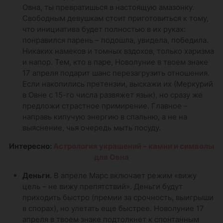
Овна, ты превратишься в настоящую амазонку.
Свободным девушкам стоит приготовиться к тому,
что инициатива будет полностью в их руках:
понравился парень – подошла, увидела, победила.
Никаких намеков и томных вздохов, только харизма
и напор. Тем, кто в паре, Новолуние в твоем знаке
17 апреля подарит шанс перезагрузить отношения.
Если накопились претензии, выскажи их (Меркурий
в Овне с 15-го числа развяжет язык), но сразу же
предложи страстное примирение. Главное –
направь кипучую энергию в спальню, а не на
выяснение, чья очередь мыть посуду.
Интересно:
Астрология украшений – камни и символы
для Овна
Деньги.
В апреле Марс включает режим «вижу
цель – не вижу препятствий». Деньги будут
приходить быстро (премии за срочность, выигрыши
в спорах), но улетать еще быстрее. Новолуние 17
апреля в твоем знаке подтолкнет к спонтанным