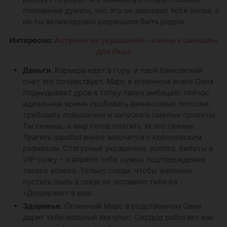
половинке думать, что это он завоевал тебя снова, а
не ты великодушно разрешила быть рядом.
Интересно:
Астрология украшений – камни и символы
для Льва
Деньги.
Карьера идет в гору, и твой банковский
счет это почувствует. Марс в огненном знаке Овна
подкидывает дров в топку твоих амбиций: сейчас
идеальное время пробивать финансовые потолки,
требовать повышения и запускать смелые проекты.
Ты сияешь, и мир готов платить за это сияние.
Тратить заработанное захочется с королевским
размахом. Статусные украшения, золото, билеты в
VIP-ложу – в апреле тебе нужно подтверждение
твоего успеха. Только следи, чтобы желание
пустить пыль в глаза не оставило тебя на
«Дошираке» в мае.
Здоровье.
Огненный Марс в родственном Овне
дарит тебе мощный импульс. Сердце работает как