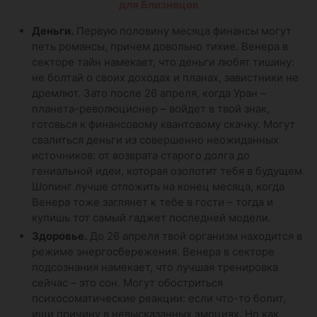
для Близнецов
Деньги.
Первую половину месяца финансы могут
петь романсы, причем довольно тихие. Венера в
секторе тайн намекает, что деньги любят тишину:
не болтай о своих доходах и планах, завистники не
дремлют. Зато после 26 апреля, когда Уран –
планета-революционер – войдет в твой знак,
готовься к финансовому квантовому скачку. Могут
свалиться деньги из совершенно неожиданных
источников: от возврата старого долга до
гениальной идеи, которая озолотит тебя в будущем.
Шопинг лучше отложить на конец месяца, когда
Венера тоже заглянет к тебе в гости – тогда и
купишь тот самый гаджет последней модели.
Здоровье.
До 26 апреля твой организм находится в
режиме энергосбережения. Венера в секторе
подсознания намекает, что лучшая тренировка
сейчас – это сон. Могут обостриться
психосоматические реакции: если что-то болит,
ищи причину в невысказанных эмоциях. Но как