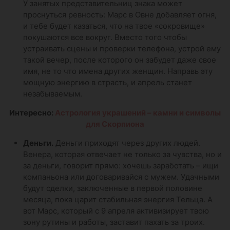
У занятых представительниц знака может
проснуться ревность: Марс в Овне добавляет огня,
и тебе будет казаться, что на твое «сокровище»
покушаются все вокруг. Вместо того чтобы
устраивать сцены и проверки телефона, устрой ему
такой вечер, после которого он забудет даже свое
имя, не то что имена других женщин. Направь эту
мощную энергию в страсть, и апрель станет
незабываемым.
Интересно:
Астрология украшений – камни и символы
для Скорпиона
Деньги.
Деньги приходят через других людей.
Венера, которая отвечает не только за чувства, но и
за деньги, говорит прямо: хочешь заработать – ищи
компаньона или договаривайся с мужем. Удачными
будут сделки, заключенные в первой половине
месяца, пока царит стабильная энергия Тельца. А
вот Марс, который с 9 апреля активизирует твою
зону рутины и работы, заставит пахать за троих.