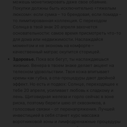
можешь монетизировать даже свое обаяние.
Покупки должны быть исключительно «тяжелым
люксом»: если сумка – то брендовая, если помада –
то лимитированная коллекция. С переходом
Солнца в твой знак 20 апреля захочется
основательности: самое время присмотреть что-то
для дома или недвижимости. Наслаждайся
моментом и не экономь на комфорте –
качественный матрас окупится сторицей.
Здоровье.
Пока все бегут, ты наслаждаешься
жизнью. Венера в твоем знаке делает акцент на
телесном удовольствии. Твоя кожа впитывает
кремы как губка, а спа-процедуры дают двойной
эффект. Но есть и подвох: Солнце, переходящее к
тебе 20 апреля, усиливает любовь к сладкому и
лень. Щитовидная железа и горло сейчас в зоне
риска, поэтому береги шею от сквозняков, а
голосовые связки – от перенапряжения. Лучшей
инвестицией в себя станет курс массажа
воротниковой зоны и лимфодренажные процедуры