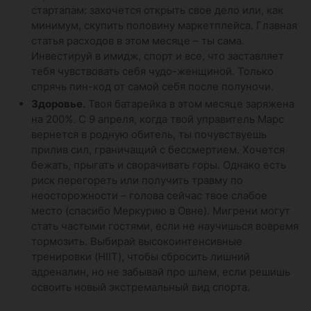
стартапам: захочется открыть свое дело или, как
минимум, скупить половину маркетплейса. Главная
статья расходов в этом месяце – ты сама.
Инвестируй в имидж, спорт и все, что заставляет
тебя чувствовать себя чудо-женщиной. Только
спрячь пин-код от самой себя после полуночи.
Здоровье.
Твоя батарейка в этом месяце заряжена
на 200%. С 9 апреля, когда твой управитель Марс
вернется в родную обитель, ты почувствуешь
прилив сил, граничащий с бессмертием. Хочется
бежать, прыгать и сворачивать горы. Однако есть
риск перегореть или получить травму по
неосторожности – голова сейчас твое слабое
место (спасибо Меркурию в Овне). Мигрени могут
стать частыми гостями, если не научишься вовремя
тормозить. Выбирай высокоинтенсивные
тренировки (HIIT), чтобы сбросить лишний
адреналин, но не забывай про шлем, если решишь
освоить новый экстремальный вид спорта.