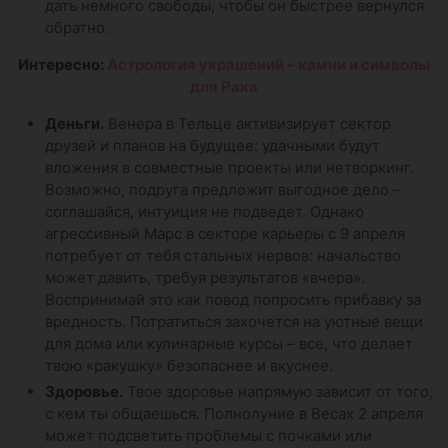
дать немного свободы, чтобы он быстрее вернулся
обратно.
Интересно:
Астрология украшений – камни и символы
для Рака
Деньги.
Венера в Тельце активизирует сектор
друзей и планов на будущее: удачными будут
вложения в совместные проекты или нетворкинг.
Возможно, подруга предложит выгодное дело –
соглашайся, интуиция не подведет. Однако
агрессивный Марс в секторе карьеры с 9 апреля
потребует от тебя стальных нервов: начальство
может давить, требуя результатов «вчера».
Воспринимай это как повод попросить прибавку за
вредность. Потратиться захочется на уютные вещи
для дома или кулинарные курсы – все, что делает
твою «ракушку» безопаснее и вкуснее.
Здоровье.
Твое здоровье напрямую зависит от того,
с кем ты общаешься. Полнолуние в Весах 2 апреля
может подсветить проблемы с почками или