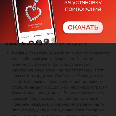
Твои камни месяца:
янтарь, рубин, цитрин.
Любовь.
Твои амбиции в апреле распространяются
и на любовный фронт. Марс в родственной
огненной стихии с 9 числа подстегивает
самолюбие: тебе нужен не просто парень, а тот,
кем можно гордиться. Свободные Львицы могут
закрутить роман с начальником или человеком,
стоящим выше по социальной лестнице. Страсти
будут кипеть нешуточные. В постоянных союзах
возможна борьба за власть, особенно вблизи
Полнолуния в Весах 2 апреля. Постарайся найти
баланс между «я» и «мы», иначе красивая драма
рискует перерасти в банальную ссору. Позволь