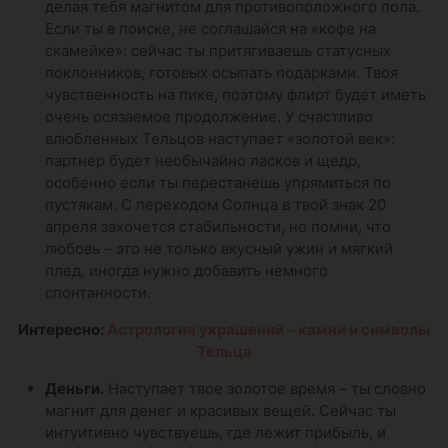
делая тебя магнитом для противоположного пола.
Если ты в поиске, не соглашайся на «кофе на
скамейке»: сейчас ты притягиваешь статусных
поклонников, готовых осыпать подарками. Твоя
чувственность на пике, поэтому флирт будет иметь
очень осязаемое продолжение. У счастливо
влюбленных Тельцов наступает «золотой век»:
партнер будет необычайно ласков и щедр,
особенно если ты перестанешь упрямиться по
пустякам. С переходом Солнца в твой знак 20
апреля захочется стабильности, но помни, что
любовь – это не только вкусный ужин и мягкий
плед, иногда нужно добавить немного
спонтанности.
Интересно:
Астрология украшений – камни и символы
Тельца
Деньги.
Наступает твое золотое время – ты словно
магнит для денег и красивых вещей. Сейчас ты
интуитивно чувствуешь, где лежит прибыль, и