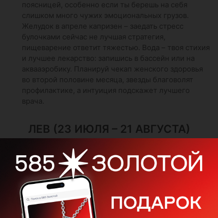
поясницей, особенно если ты берешь на себя
слишком много чужих эмоциональных грузов.
Желудок в апреле капризен – заедать стресс
булочками сейчас не лучшая стратегия,
пищеварение ответит тяжестью. Вода – твоя стихия
и лучшее лекарство: запишись в бассейн или на
аквааэробику. Планируй чекап женского здоровья
во второй половине месяца, звезды благоволят
профилактике, а интуиция подскажет лучшего
врача.
ЛЕВ (23 ИЮЛЯ – 21 АВГУСТА)