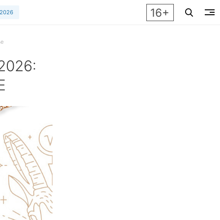
16+
 2026
ье
026:
Е
 январь 2026 для каждого знака зодиака: как начать год пра