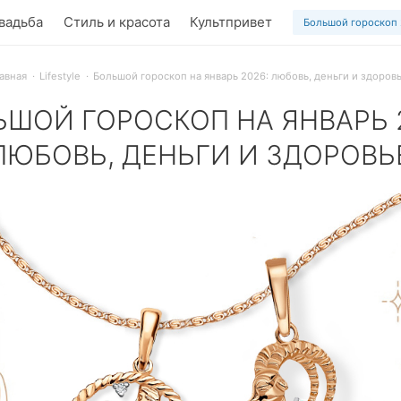
вадьба
Стиль и красота
Культпривет
Большой гороскоп
авная
Lifestyle
Большой гороскоп на январь 2026: любовь, деньги и здоров
ЬШОЙ ГОРОСКОП НА ЯНВАРЬ 2
ЛЮБОВЬ, ДЕНЬГИ И ЗДОРОВЬ
ет тебя в любви, финансах и здоровье. Подробный прогноз на