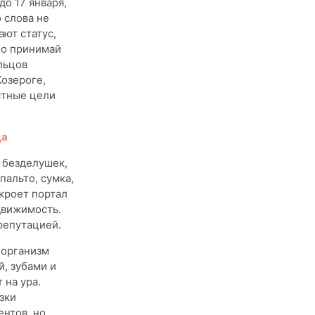
о 17 января,
о слова не
ают статус,
ло принимай
льцов
Козероге,
стные цели
ца
 безделушек,
пальто, сумка,
ткроет портал
движимость.
репутацией.
 организм
й, зубами и
 на ура.
зки
нтов, но