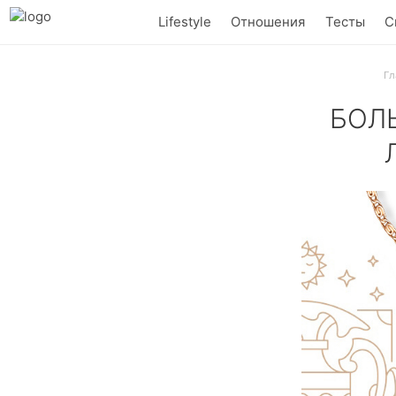
Lifestyle
Отношения
Тесты
С
Гл
БОЛ
Узнай, что жд