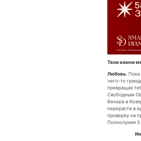
Твои камни м
Любовь.
Пока 
чего-то гранди
превращая теб
Свободным Ов
Венера в Козе
перерасти в к
проверку на п
Полнолуния 3 
Ин