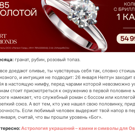
есяца:
гранат, рубин, розовый топаз.
все доедают оливье, ты чувствуешь себя так, словно стоишь
озного, и интуиция не подводит: 26 января Нептун заходит в
я в настоящую нимфу, перед чарами которой невозможно ус
нам стоит присмотреться к окружению в первой половине м
роге намекает, что служебный роман с боссом или коллего
репкий союз. А вот тем, кто уже нашел свою половинку, при
рочность. Если любимый человек выдержит твой напор в п
января, считай, что вы прошли уровень «Бог».
тересно:
Астрология украшений – камни и символы для О