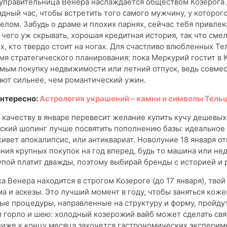
управительница Венера наслаждается обществом Козерога д
ездный час, чтобы встретить того самого мужчину, у которог
делом. Забудь о драме и плохих парнях, сейчас тебя привлек
 чего уж скрывать, хорошая кредитная история, так что сме
х, кто твердо стоит на ногах. Для счастливо влюбленных Те
мя стратегического планирования: пока Меркурий гостит в 
мым покупку недвижимости или летний отпуск, ведь совме
ют сильнее, чем романтический ужин.
нтересно:
Астрология украшений – камни и символы Тель
 качеству в январе перевесит желание купить кучу дешевых
ский шопинг лучше посвятить пополнению базы: идеальное 
ивет апокалипсис, или антиквариат. Новолуние 18 января о
ния крупных покупок на год вперед, будь то машина или не
упой платит дважды, поэтому выбирай бренды с историей и 
а Венера находится в строгом Козероге (до 17 января), твой
 и аскезы. Это лучший момент в году, чтобы заняться коже
ые процедуры, направленные на структуру и форму, пройдут
 горло и шею: холодный козерожий вайб может сделать свя
иже к концу месяца захочется гастрономических экспериме