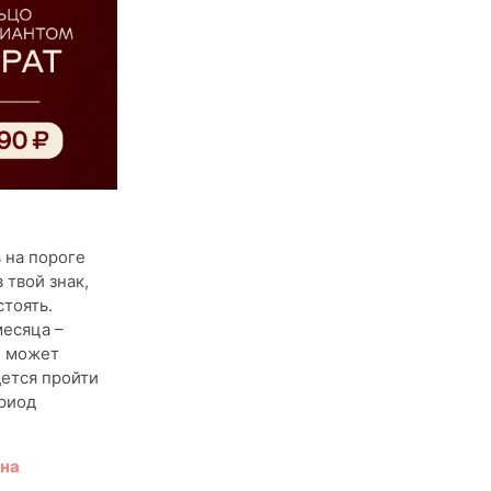
 на пороге
 твой знак,
тоять.
есяца –
й может
дется пройти
ериод
вна