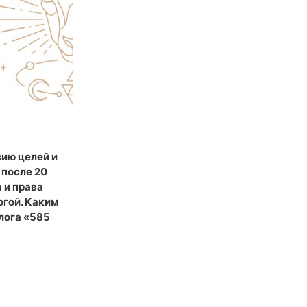
зию целей и
 после 20
 и права
огой. Каким
олога «585