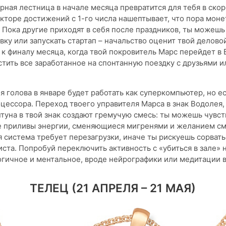
ная лестница в начале месяца превратится для тебя в скор
кторе достижений с 1-го числа нашептывает, что пора моне
 Пока другие приходят в себя после праздников, ты можешь
вку или запускать стартап – начальство оценит твой делово
к финалу месяца, когда твой покровитель Марс перейдет в 
стить все заработанное на спонтанную поездку с друзьями 
я голова в январе будет работать как суперкомпьютер, но ес
цессора. Переход твоего управителя Марса в знак Водолея, 
туна в твой знак создают гремучую смесь: ты можешь чувст
 приливы энергии, сменяющиеся мигренями и желанием см
я система требует перезагрузки, иначе ты рискуешь сорвать
ста. Попробуй переключить активность с «убиться в зале» н
гичное и ментальное, вроде нейрографики или медитации в
ТЕЛЕЦ (21 АПРЕЛЯ – 21 МАЯ)