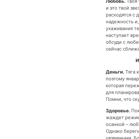
Любовь.
Твоя 
и это твой зв
расходятся с 
надежность и,
ухаживания те
наступает вре
обсуди с люби
сейчас сближа
И
Деньги.
Тяга к
поэтому январ
которая переж
для планирова
Помни, что ск
Здоровье.
Пок
жаждет режима
осанкой – люб
Однако береги
уязвимыми. Бл