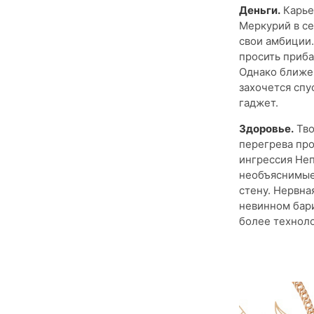
Деньги.
Карьер
Меркурий в се
свои амбиции.
просить приба
Однако ближе 
захочется спу
гаджет.
Здоровье.
Тво
перегрева про
ингрессия Неп
необъяснимые
стену. Нервна
невинном бари
более техноло