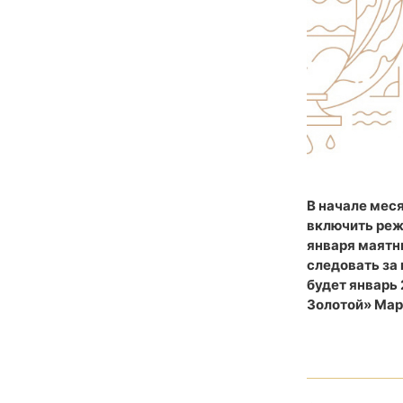
В начале меся
включить режи
января маятни
следовать за
будет январь 
Золотой» Мар