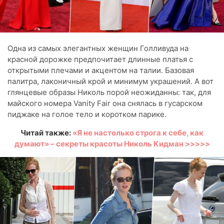
Одна из самых элегантных женщин Голливуда на
красной дорожке предпочитает длинные платья с
открытыми плечами и акцентом на талии. Базовая
палитра, лаконичный крой и минимум украшений. А вот
глянцевые образы Николь порой неожиданны: так, для
майского номера Vanity Fair она снялась в гусарском
пиджаке на голое тело и коротком парике.
Читай также:
«Я не настолько строга к себе, как
думают» – секреты красоты Николь Кидман >>>>>