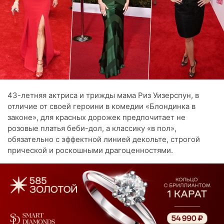
43-летняя актриса и трижды мама Риз Уизерспун, в
отличие от своей героини в комедии «Блондинка в
законе», для красных дорожек предпочитает не
розовые платья беби-дол, а классику «в пол»,
обязательно с эффектной линией декольте, строгой
прической и роскошными драгоценностями.