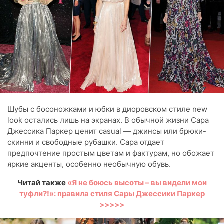
Шубы с босоножками и юбки в диоровском стиле new
look остались лишь на экранах. В обычной жизни Сара
Джессика Паркер ценит casual — джинсы или брюки-
скинни и свободные рубашки. Сара отдает
предпочтение простым цветам и фактурам, но обожает
яркие акценты, особенно необычную обувь.
Читай также
«Я не боюсь высоты – вы видели мои
туфли?!»: правила стиля Сары Джессики Паркер
>>>>>