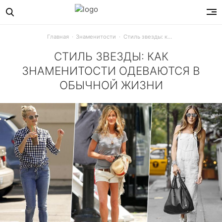
Главная
Знаменитости
Стиль звезды: как знаменитости одеваются в обычной жизни
СТИЛЬ ЗВЕЗДЫ: КАК
ЗНАМЕНИТОСТИ ОДЕВАЮТСЯ В
ОБЫЧНОЙ ЖИЗНИ
На красных дорожках звезды блистают в нарядах от извес