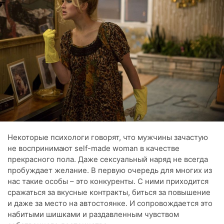
Некоторые психологи говорят, что мужчины зачастую
не воспринимают self-made woman в качестве
прекрасного пола. Даже сексуальный наряд не всегда
пробуждает желание. В первую очередь для многих из
нас такие особы – это конкуренты. С ними приходится
сражаться за вкусные контракты, биться за повышение
и даже за место на автостоянке. И сопровождается это
набитыми шишками и раздавленным чувством