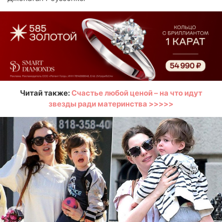
Читай также:
Счастье любой ценой
–
на что идут
звезды ради материнства >>>>>