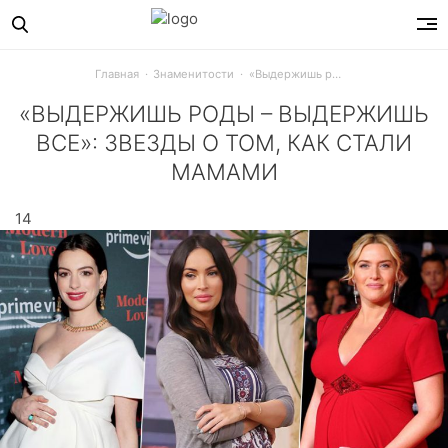
Главная
Знаменитости
«Выдержишь роды – выдержишь все»: звезды о том, как стали мамами
«ВЫДЕРЖИШЬ РОДЫ – ВЫДЕРЖИШЬ
ВСЕ»: ЗВЕЗДЫ О ТОМ, КАК СТАЛИ
МАМАМИ
«Выдержишь роды – выдержишь все», - считает Кейт Уинсл
14