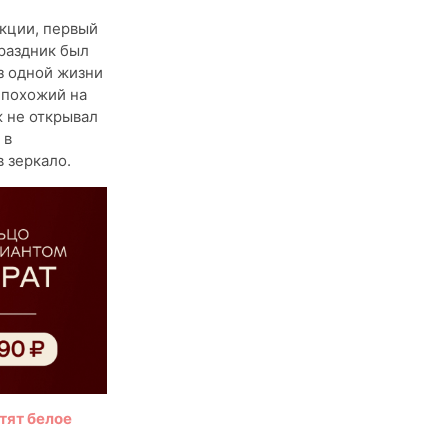
екции, первый
праздник был
з одной жизни
 похожий на
ж не открывал
 в
 зеркало.
тят белое