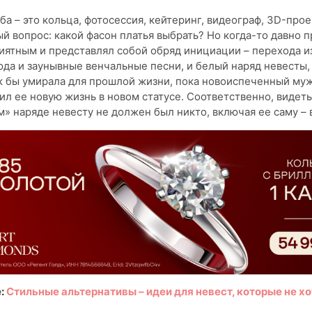
ба – это кольца, фотосессия, кейтеринг, видеограф, 3D-про
ый вопрос: какой фасон платья выбрать? Но когда-то давно 
иятным и представлял собой обряд инициации – перехода и
юда и заунывные венчальные песни, и белый наряд невесты,
ак бы умирала для прошлой жизни, пока новоиспеченный му
дил ее новую жизнь в новом статусе. Соответственно, видеть
» наряде невесту не должен был никто, включая ее саму – в
:
Стильные альтернативы – идеи для невест, которые не хо