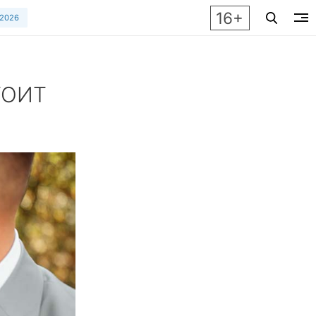
16+
 2026
ТОИТ
почему жених не должен видеть невесту в платье до свадьб