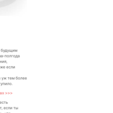
а будущим
ва-полгода
ния,
аже если
и уж тем более
тупило.
дах >>>
есть
, если ты