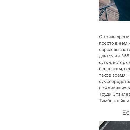
С точки зрени
просто в нем 
образовываетс
длится не 365
сутки, которы
бесовским, ве
такое время –
сумасбродство
поженившихся 
Труди Стайлер
Тимберлейк и 
Ес