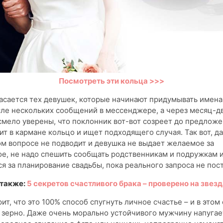
Посмотреть эти кольца >>>
асается тех девушек, которые начинают придумывать имен
ле нескольких сообщений в мессенджере, а через месяц-д
мело уверены, что поклонник вот-вот созреет до предложе
ит в кармане кольцо и ищет подходящего случая. Так вот, д
ом вопросе не подводит и девушка не выдает желаемое за
е, не надо спешить сообщать родственникам и подружкам 
ся за планирование свадьбы, пока реального запроса не пос
 также:
5 секретов счастливого брака – проверено на звез
ит, что это 100% способ спугнуть личное счастье – и в этом 
зерно. Даже очень морально устойчивого мужчину напугает