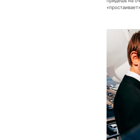
придешь на оч
«простаивает»