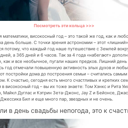
Посмотреть эти кольца >>>
я математики, високосный год – это такой же год, как и люб
на день больше. С точки зрения астрономии – этот «лишний»
я потому, что каждый год наше путешествие с Землей вокр
 дней, а 365 дней и 6 часов. Так за 4 года «набегают» допо
е, как и все необычное, пугали наших предков. Лишний день
сь год отмечали повышенную активность злых духов и любы
 от постройки дома до построения семьи – считались самы
м. К счастью, сегодня есть много счастливых и крепких сем
в високосный год – вы их тоже знаете: Том Хэнкс и Рита Уи
, Майкл Дуглас и Кэтрин Зета-Джонс, Jay Z и Бейонсе, Джа
Джессика Бил и еще много пар, звездных и не очень.
ли в день свадьбы непогода, это к счас