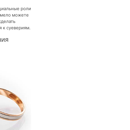
оциальные роли
 смело можете
сделать
 к суевериям.
ния