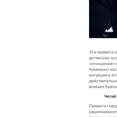
Эта примета к
детям уже пос
«отношений» с
буквально нос
интуиция в эт
действительно
всерьез брать
Читай
Примета говор
рациональное 