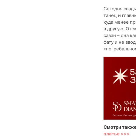
Сегодня свадь
танец и главн
куда менее пр
в другую. Отс
саван – она к
фату и не вво
«погребальном
Смотри также
платье >>>