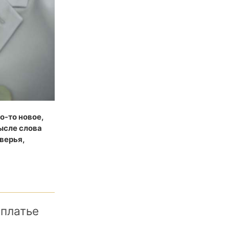
о-то новое,
мысле слова
верья,
 платье