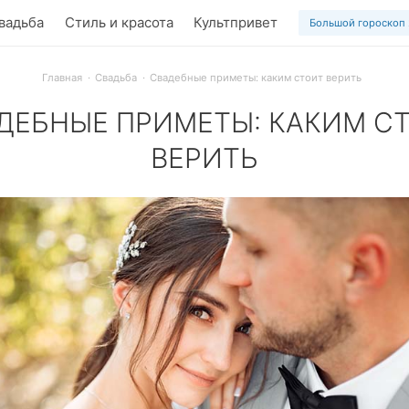
вадьба
Стиль и красота
Культпривет
Большой гороскоп
Главная
Свадьба
Свадебные приметы: каким стоит верить
ДЕБНЫЕ ПРИМЕТЫ: КАКИМ С
ВЕРИТЬ
ждь в день свадьбы, можно ли жениться в високосный год и 