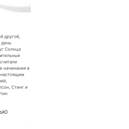
ой другой,
 день
уг Солнца
лнительные
 считали
е начинания в
м настоящим
ей,
лсон, Стинг и
стин
тью