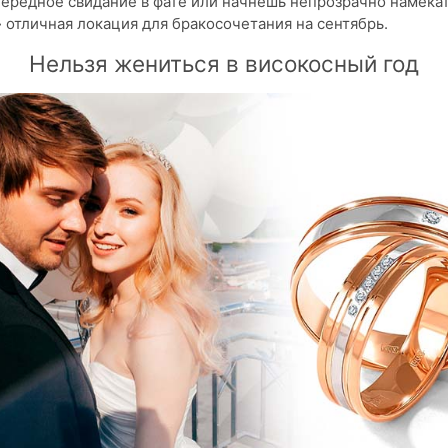
ередное свидание в фате или начнешь непрозрачно намекат
 отличная локация для бракосочетания на сентябрь.
Нельзя жениться в високосный год