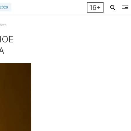
16+
 2026
иста
НОЕ
А
украшения к верхней одежде разных цветов и фасонов? Разб