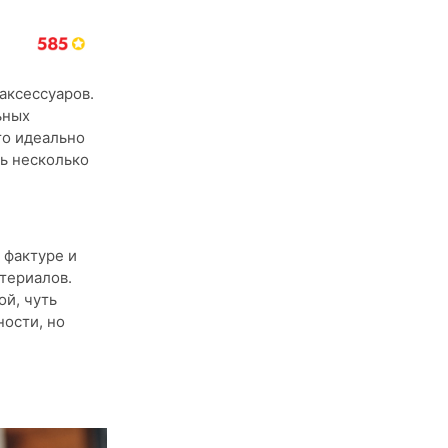
аксессуаров.
ьных
то идеально
рь несколько
 фактуре и
териалов.
й, чуть
ости, но