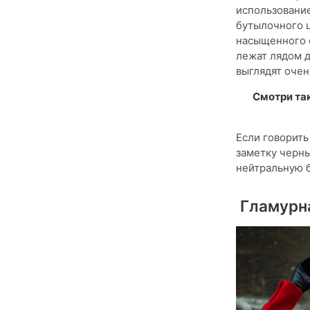
использование
бутылочного ц
насыщенного о
лежат лядом д
выглядят очен
Смотри та
Если говорить
заметку черны
нейтральную 
Гламурна