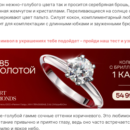
он нежно-голубого цвета так и просится серебряная брошь,
нная жемчугом и кристаллами. Переливающиеся на солнце 
еркивают цвет пальто. Силуэт кокон, комплиментарный лю
дит для комплектации с длинными юбками и зауженными бр
имвол в украшениях тебе подойдет – пройди наш тест и уз
не-голубой гамме сочные оттенки коричневого. Это любим
тание привычно и приятно глазу, ведь оно часто встречаетс
млю и яркое небо.