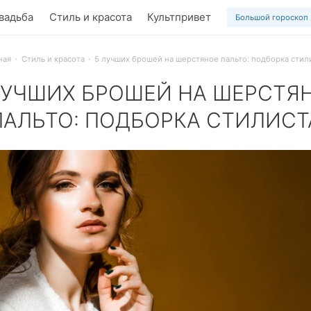
вадьба
Стиль и красота
Культпривет
Большой гороскоп
ная
Стиль и красота
5 лучших брошей на шерстяное пальто: подборка стил
ЛУЧШИХ БРОШЕЙ НА ШЕРСТЯ
ПАЛЬТО: ПОДБОРКА СТИЛИСТ
ь – самое модное комбо сезона. Как подобрать идеальные 