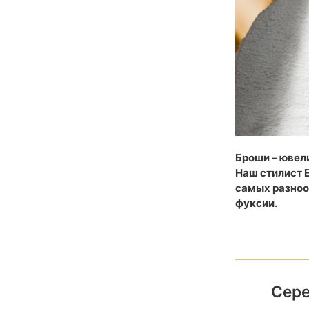
Броши – ювел
Наш стилист 
самых разноо
фуксии.
Сере