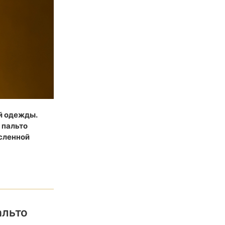
й одежды.
 пальто
ысленной
альто