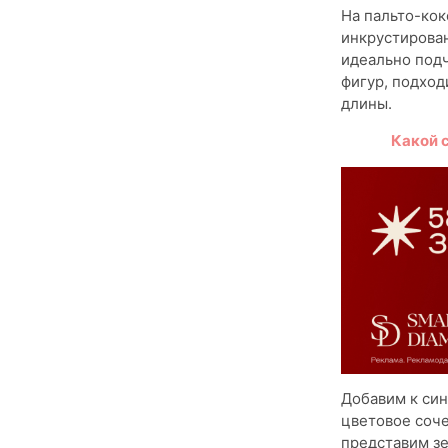
На пальто-кок
инкрустирова
идеально подч
фигур, подхо
длины.
Какой с
Добавим к си
цветовое соче
представим зе