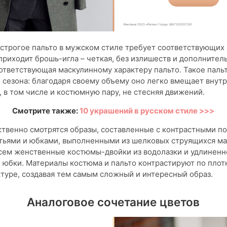
строгое пальто в мужском стиле требует соответствующих 
приходит брошь-игла – четкая, без излишеств и дополнител
ответствующая маскулинному характеру пальто. Такое паль
 сезона: благодаря своему объему оно легко вмещает внут
 в том числе и костюмную пару, не стесняя движений.
Смотрите также:
10 украшений в русском стиле >>>
твенно смотрятся образы, составленные с контрастными по
тьями и юбками, выполненными из шелковых струящихся ма
сем женственные костюмы-двойки из водолазки и удлиненно
юбки. Материалы костюма и пальто контрастируют по плотн
туре, создавая тем самым сложный и интересный образ.
Аналоговое сочетание цветов