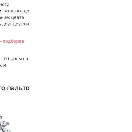
ного
от желтого до
ние: цвета
 друг друга и
– подборка
 то берем на
, и
го пальто