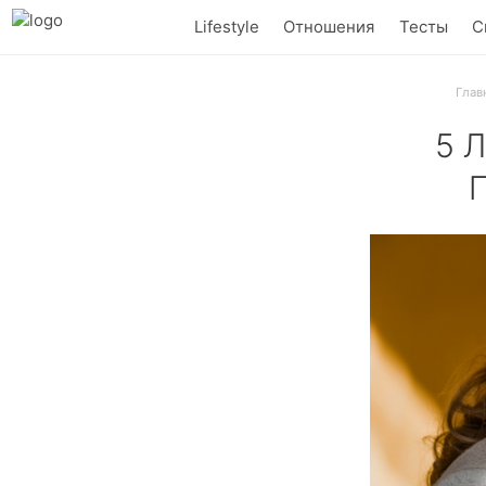
Lifestyle
Отношения
Тесты
С
Глав
5 
Пальто и брош