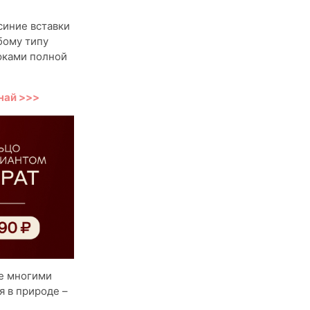
синие вставки
бому типу
юками полной
най >>>
ое многими
я в природе –