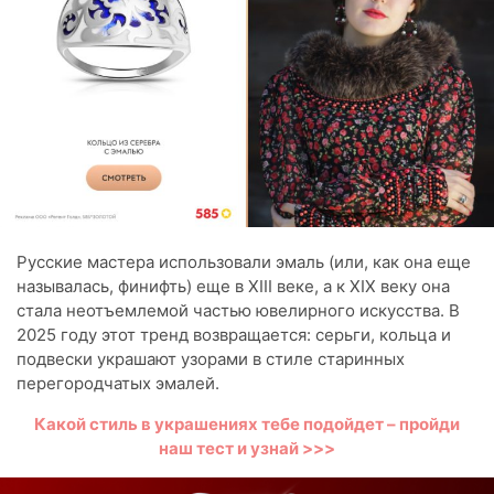
Русские мастера использовали эмаль (или, как она еще
называлась, финифть) еще в XIII веке, а к XIX веку она
стала неотъемлемой частью ювелирного искусства. В
2025 году этот тренд возвращается: серьги, кольца и
подвески украшают узорами в стиле старинных
перегородчатых эмалей.
Какой стиль в украшениях тебе подойдет – пройди
наш тест и узнай >>>