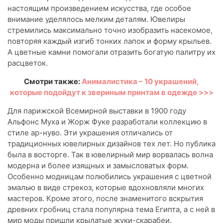
настоящим произведением искусства, где особое
внимание уделялось мелким деталям. Ювелиры
стремились максимально точно изобразить насекомое,
повторяя каждый изгиб тонких лапок и форму крыльев.
А цветные камни помогали отразить богатую палитру их
расцветок.
Смотри также:
Анималистика – 10 украшений,
которые подойдут к звериным принтам в одежде >>>
Для парижской Всемирной выставки в 1900 году
Альфонс Муха и Жорж Фуке разработали коллекцию в
стиле ар-нуво. Эти украшения отличались от
традиционных ювелирных дизайнов тех лет. Но публика
была в восторге. Так в ювелирный мир ворвалась волна
модерна и более изящных и замысловатых форм.
Особенно модницам полюбились украшения с цветной
эмалью в виде стрекоз, которые вдохновляли многих
мастеров. Кроме этого, после знаменитого вскрытия
древних гробниц стала популярна тема Египта, а с ней в
мир моды пришли крылатые жуки-скарабеи.