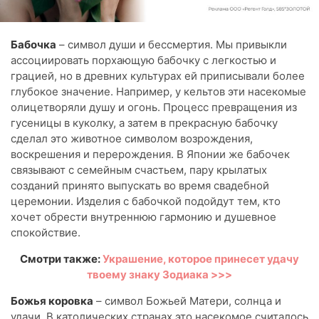
Бабочка
– символ души и бессмертия. Мы привыкли
ассоциировать порхающую бабочку с легкостью и
грацией, но в древних культурах ей приписывали более
глубокое значение. Например, у кельтов эти насекомые
олицетворяли душу и огонь. Процесс превращения из
гусеницы в куколку, а затем в прекрасную бабочку
сделал это животное символом возрождения,
воскрешения и перерождения. В Японии же бабочек
связывают с семейным счастьем, пару крылатых
созданий принято выпускать во время свадебной
церемонии. Изделия с бабочкой подойдут тем, кто
хочет обрести внутреннюю гармонию и душевное
спокойствие.
Смотри также:
Украшение, которое принесет удачу
твоему знаку Зодиака >>>
Божья коровка
– символ Божьей Матери, солнца и
удачи. В католических странах это насекомое считалось