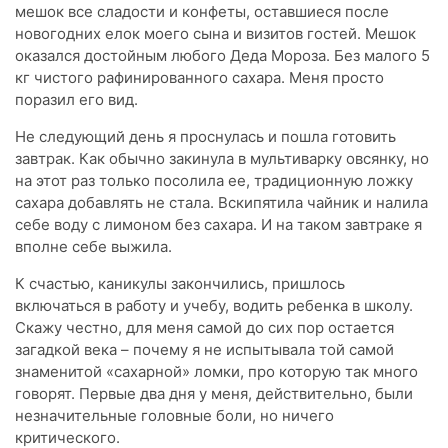
мешок все сладости и конфеты, оставшиеся после
новогодних елок моего сына и визитов гостей. Мешок
оказался достойным любого Деда Мороза. Без малого 5
кг чистого рафинированного сахара. Меня просто
поразил его вид.
Не следующий день я проснулась и пошла готовить
завтрак. Как обычно закинула в мультиварку овсянку, но
на этот раз только посолила ее, традиционную ложку
сахара добавлять не стала. Вскипятила чайник и налила
себе воду с лимоном без сахара. И на таком завтраке я
вполне себе выжила.
К счастью, каникулы закончились, пришлось
включаться в работу и учебу, водить ребенка в школу.
Скажу честно, для меня самой до сих пор остается
загадкой века – почему я не испытывала той самой
знаменитой «сахарной» ломки, про которую так много
говорят. Первые два дня у меня, действительно, были
незначительные головные боли, но ничего
критического.