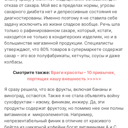
отказа от сахара. Мой вес в пределах нормы, угрозы
сахарного диабета нет и депрессивные состояния не
диагностированы. Именно поэтому я не ставила себе
задачу исключить из жизни сладкое вообще. Речь шла
только о рафинированном сахаре, который, кстати,
находится не только в кондитерских изделиях, но и в
большинстве магазинной продукции. Специалисты
утверждают, что 80% товаров в супермаркете содержат
сахар – это все полуфабрикаты, кетчупы, соусы и даже
колбасы.
Смотрите также:
Враги красоты – 10 привычек,
портящих нашу внешность >>>>>
Я сразу решила, что все фрукты, включая бананы и
виноград, остаются. Также я не стала объявлять войну
сухофруктам – изюму, финикам, инжиру. Да, эти
продукты содержат фруктозу, но помимо нее они полны
витаминов и микроэлементов. Например,
непрезентабельный финик в отличие от красивого
бейгла из шикарной кофейни богат витаминами A и C,