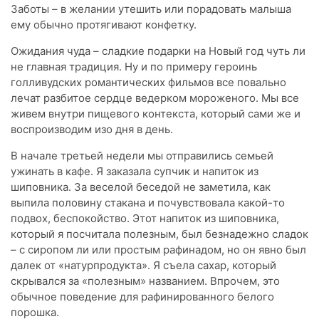
Заботы – в желании утешить или порадовать малыша
ему обычно протягивают конфетку.
Ожидания чуда – сладкие подарки на Новый год чуть ли
не главная традиция. Ну и по примеру героинь
голливудских романтических фильмов все повально
лечат разбитое сердце ведерком мороженого. Мы все
живем внутри пищевого контекста, который сами же и
воспроизводим изо дня в день.
В начале третьей недели мы отправились семьей
ужинать в кафе. Я заказала супчик и напиток из
шиповника. За веселой беседой не заметила, как
выпила половину стакана и почувствовала какой-то
подвох, беспокойство. Этот напиток из шиповника,
который я посчитала полезным, был безнадежно сладок
– с сиропом ли или простым рафинадом, но он явно был
далек от «натурпродукта». Я съела сахар, который
скрывался за «полезным» названием. Впрочем, это
обычное поведение для рафинированного белого
порошка.