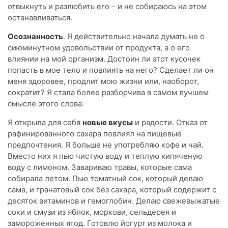
отвыкнуть и разлюбить его – и не собираюсь на этом
останавливаться.
Осознанность
. Я действительно начала думать не о
сиюминутном удовольствии от продукта, а о его
влиянии на мой организм. Достоин ли этот кусочек
попасть в мое тело и повлиять на него? Сделает ли он
меня здоровее, продлит мою жизни или, наоборот,
сократит? Я стала более разборчива в самом лучшем
смысле этого слова.
Я открыла для себя
новые вкусы
и радости. Отказ от
рафинированного сахара повлиял на пищевые
предпочтения. Я больше не употребляю кофе и чай.
Вместо них я пью чистую воду и теплую кипяченую
воду с лимоном. Завариваю травы, которые сама
собирала летом. Пью томатный сок, который делаю
сама, и гранатовый сок без сахара, который содержит с
десяток витаминов и гемоглобин. Делаю свежевыжатые
соки и смузи из яблок, моркови, сельдерея и
замороженных ягод. Готовлю йогурт из молока и