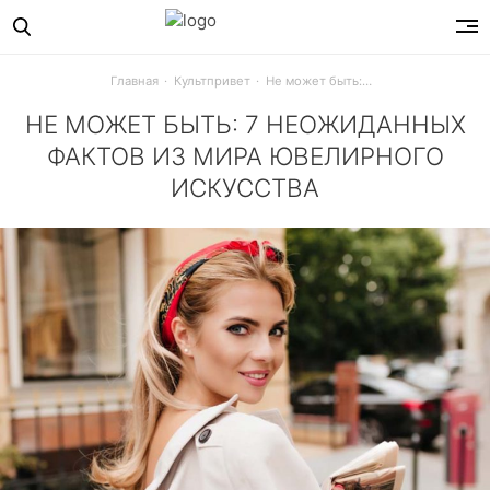
Главная
Культпривет
Не может быть: 7 неожиданных фактов из мира ювелирного искусства
НЕ МОЖЕТ БЫТЬ: 7 НЕОЖИДАННЫХ
ФАКТОВ ИЗ МИРА ЮВЕЛИРНОГО
ИСКУССТВА
Ты все еще думаешь, что крупные бриллианты ценнее мел