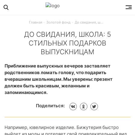
Главная
Золотой фонд
До свидания, школа: 5 стильных подарков выпускницам
ДО СВИДАНИЯ, ШКОЛА: 5
СТИЛЬНЫХ ПОДАРКОВ
ВЫПУСКНИЦАМ
В преддверии последних звонков и выпускных мы решили 
Приближение выпускных вечеров заставляет
родственников ломать голову, что подарить
вчерашним школьницам. Мы уверены: презент
должен быть красивым, желанным и
запоминающимся.
Поделиться:
Например, ювелирное изделие. Бижутерия быстро
выйдет из моды и потеряет свой привлекательный вид,