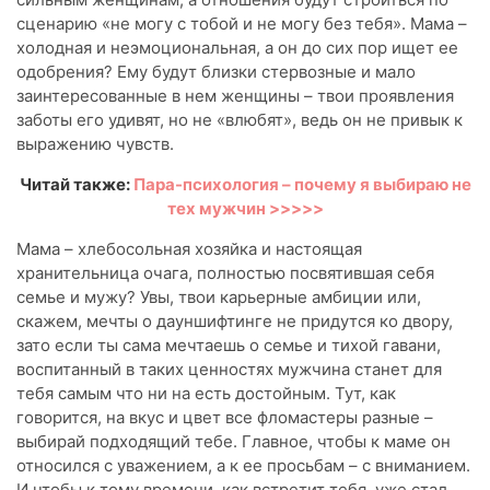
сценарию «не могу с тобой и не могу без тебя». Мама –
холодная и неэмоциональная, а он до сих пор ищет ее
одобрения? Ему будут близки стервозные и мало
заинтересованные в нем женщины – твои проявления
заботы его удивят, но не «влюбят», ведь он не привык к
выражению чувств.
Читай также:
Пара-психология – почему я выбираю не
тех мужчин >>>>>
Мама – хлебосольная хозяйка и настоящая
хранительница очага, полностью посвятившая себя
семье и мужу? Увы, твои карьерные амбиции или,
скажем, мечты о дауншифтинге не придутся ко двору,
зато если ты сама мечтаешь о семье и тихой гавани,
воспитанный в таких ценностях мужчина станет для
тебя самым что ни на есть достойным. Тут, как
говорится, на вкус и цвет все фломастеры разные –
выбирай подходящий тебе. Главное, чтобы к маме он
относился с уважением, а к ее просьбам – с вниманием.
И чтобы к тому времени, как встретит тебя, уже стал