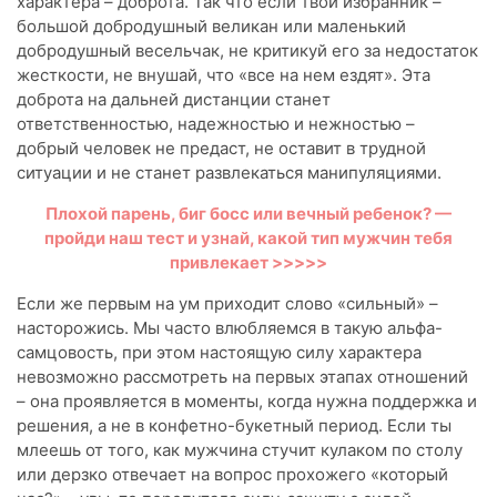
характера – доброта. Так что если твой избранник –
большой добродушный великан или маленький
добродушный весельчак, не критикуй его за недостаток
жесткости, не внушай, что «все на нем ездят». Эта
доброта на дальней дистанции станет
ответственностью, надежностью и нежностью –
добрый человек не предаст, не оставит в трудной
ситуации и не станет развлекаться манипуляциями.
Плохой парень, биг босс или вечный ребенок? —
пройди наш тест и узнай, какой тип мужчин тебя
привлекает >>>>>
Если же первым на ум приходит слово «сильный» –
насторожись. Мы часто влюбляемся в такую альфа-
самцовость, при этом настоящую силу характера
невозможно рассмотреть на первых этапах отношений
– она проявляется в моменты, когда нужна поддержка и
решения, а не в конфетно-букетный период. Если ты
млеешь от того, как мужчина стучит кулаком по столу
или дерзко отвечает на вопрос прохожего «который