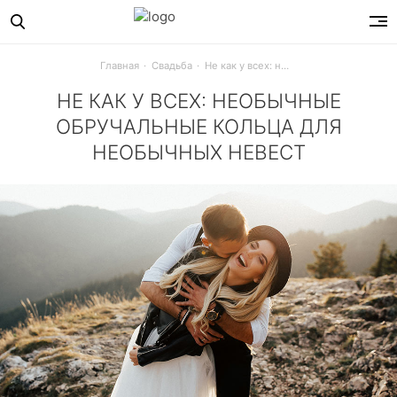
Главная
Свадьба
Не как у всех: необычные обручальные кольца для необычных невест
НЕ КАК У ВСЕХ: НЕОБЫЧНЫЕ
ОБРУЧАЛЬНЫЕ КОЛЬЦА ДЛЯ
НЕОБЫЧНЫХ НЕВЕСТ
Кольцо гало, цветная керамика, винтаж, блеск глиттера 