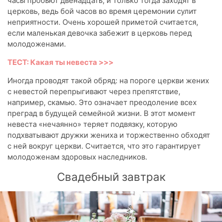
часы пробьют двенадцать, и только тогда заходят в
церковь, ведь бой часов во время церемонии сулит
неприятности. Очень хорошей приметой считается,
если маленькая девочка забежит в церковь перед
молодоженами.
ТЕСТ: Какая ты невеста >>>
Иногда проводят такой обряд: на пороге церкви жених
с невестой перепрыгивают через препятствие,
например, скамью. Это означает преодоление всех
преград в будущей семейной жизни. В этот момент
невеста «нечаянно» теряет подвязку, которую
подхватывают дружки жениха и торжественно обходят
с ней вокруг церкви. Считается, что это гарантирует
молодоженам здоровых наследников.
Свадебный завтрак