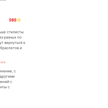
ньше стилисты
из разных по
ут вернуться к
 браслетов и
 >>>
лнении, с
 другими
шений с
нты с