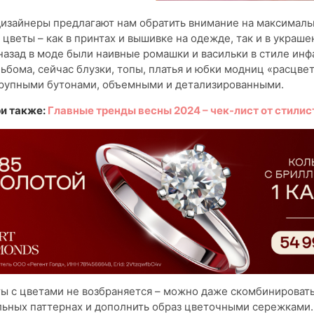
дизайнеры предлагают нам обратить внимание на максималь
цветы – как в принтах и вышивке на одежде, так и в украше
назад в моде были наивные ромашки и васильки в стиле инф
льбома, сейчас блузки, топы, платья и юбки модниц «расцве
рупными бутонами, объемными и детализированными.
и также:
Главные тренды весны 2024 – чек-лист от стилис
ы с цветами не возбраняется – можно даже скомбинировать 
льных паттернах и дополнить образ цветочными сережками.