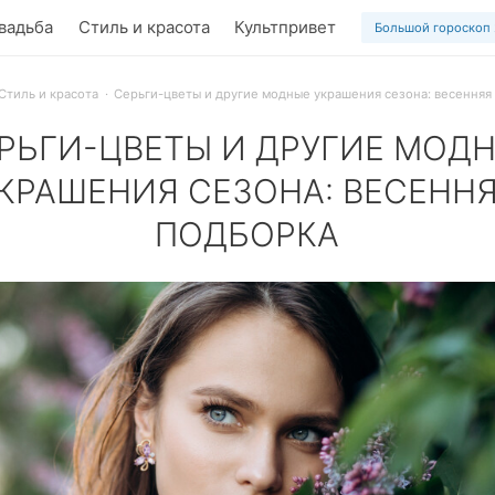
вадьба
Стиль и красота
Культпривет
Большой гороскоп
Стиль и красота
Серьги-цветы и другие модные украшения сезона: весенняя
РЬГИ-ЦВЕТЫ И ДРУГИЕ МОД
КРАШЕНИЯ СЕЗОНА: ВЕСЕНН
ПОДБОРКА
 конго из золота, кольца с топазами и даже «весенние час