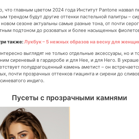
о, что главным цветом 2024 года Институт Pantone назвал 
ым трендом будут другие оттенки пастельной палитры – си
 новом сезоне актуальны самые разные тона, от почти серог
тным подтоном до розоватых и более насыщенных фиолето
ри также:
Лукбук – 5 нежных образов на весну для женщи
интересно выглядят не только отдельные аксессуары, но и т
им сиреневый в гардеробе и для Нее, и для Него. В украш
етствует полудрагоценный камень аметист – он встречаетс
лых, почти прозрачных оттенков гиацинта и сирени до сливо
синеватого индиго.
Пусеты с прозрачными камнями