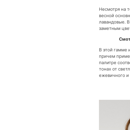
Несмотря на т
весной основн
лавандовые. В
заметным цве
Смот
В этой гамме 
причем примен
палитре соотв
тонах от свет
ежевичного и 