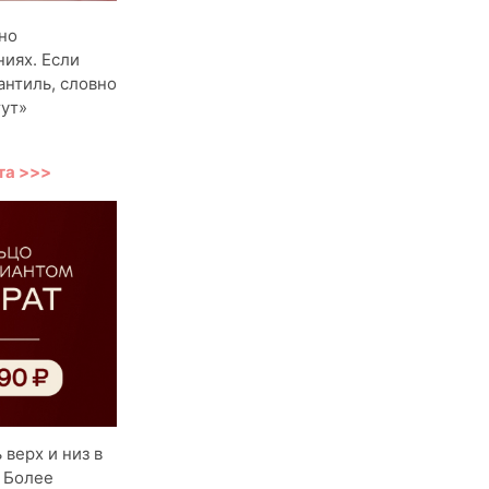
но
ниях. Если
антиль, словно
тут»
та >>>
верх и низ в
 Более