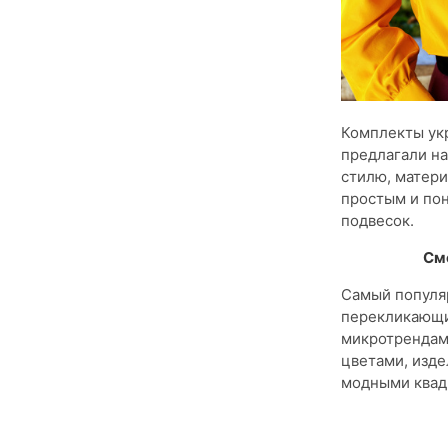
Комплекты укр
предлагали на
стилю, матери
простым и пон
подвесок.
См
Самый популяр
перекликающи
микротрендами
цветами, изде
модными квад