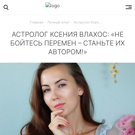
Главная
Личный опыт
Астролог Ксения Влахос: «Не бойтесь перемен – станьте их автором!»
АСТРОЛОГ КСЕНИЯ ВЛАХОС: «НЕ
БОЙТЕСЬ ПЕРЕМЕН – СТАНЬТЕ ИХ
АВТОРОМ!»
Так ли страшен ретроградный Меркурий? Существуют ли ж