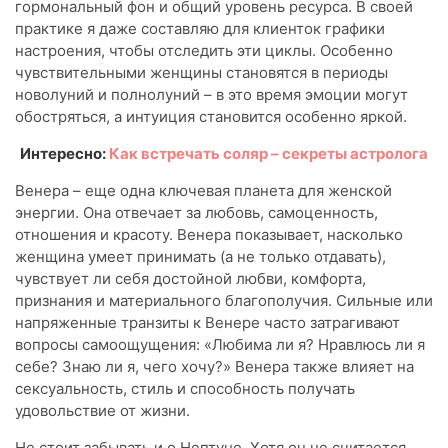
гормональный фон и общий уровень ресурса. В своей
практике я даже составляю для клиенток графики
настроения, чтобы отследить эти циклы. Особенно
чувствительными женщины становятся в периоды
новолуний и полнолуний – в это время эмоции могут
обостряться, а интуиция становится особенно яркой.
Интересно:
Как встречать соляр – секреты астролога
Венера – еще одна ключевая планета для женской
энергии. Она отвечает за любовь, самоценность,
отношения и красоту. Венера показывает, насколько
женщина умеет принимать (а не только отдавать),
чувствует ли себя достойной любви, комфорта,
признания и материального благополучия. Сильные или
напряженные транзиты к Венере часто затрагивают
вопросы самоощущения: «Любима ли я? Нравлюсь ли я
себе? Знаю ли я, чего хочу?» Венера также влияет на
сексуальность, стиль и способность получать
удовольствие от жизни.
Не стоит забывать и о Нептуне. Хотя он не считается