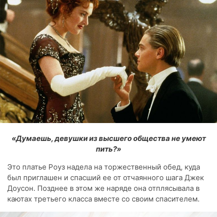
«Думаешь, девушки из высшего общества не умеют
пить?»
Это платье Роуз надела на торжественный обед, куда
был приглашен и спасший ее от отчаянного шага Джек
Доусон. Позднее в этом же наряде она отплясывала в
каютах третьего класса вместе со своим спасителем.