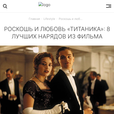
Главная
Lifestyle
Роскошь и любовь «Титаника»: 8 лучших нарядов из фильма
РОСКОШЬ И ЛЮБОВЬ «ТИТАНИКА»: 8
ЛУЧШИХ НАРЯДОВ ИЗ ФИЛЬМА
Свой День рождения празднует фильм Джеймса Кэмерона «