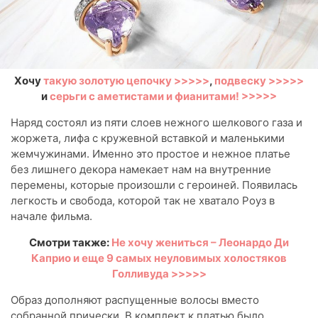
Хочу
такую золотую цепочку >>>>>
,
подвеску >>>>>
и
серьги с аметистами и фианитами! >>>>>
Наряд состоял из пяти слоев нежного шелкового газа и
жоржета, лифа с кружевной вставкой и маленькими
жемчужинами. Именно это простое и нежное платье
без лишнего декора намекает нам на внутренние
перемены, которые произошли с героиней. Появилась
легкость и свобода, которой так не хватало Роуз в
начале фильма.
Смотри также:
Не хочу жениться – Леонардо Ди
Каприо и еще 9 самых неуловимых холостяков
Голливуда >>>>>
Образ дополняют распущенные волосы вместо
собранной прически. В комплект к платью было