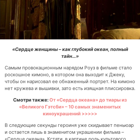
«Сердце женщины – как глубокий океан, полный
тайн…»
Самым провокационным нарядом Роуз в фильме стало
роскошное кимоно, в котором она выходит к Джеку,
чтобы он нарисовал ее обнаженный портрет. На кимоно
нет кружева и вышивки, зато есть изящная плиссировка.
Смотри также:
От «Сердца океана» до тиары из
«Великого Гэтсби» – 10 самых знаменитых
киноукрашений >>>>>
В следующие секунды героиня уже скидывает пеньюар
и остается лишь в знаменитом украшении фильма –
«Сердце океана». Кстати, в картине роль культового