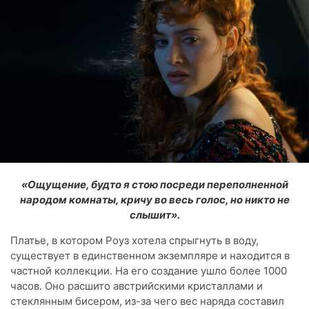
«Ощущение, будто я стою посреди переполненной
народом комнаты, кричу во весь голос, но никто не
слышит».
Платье, в котором Роуз хотела спрыгнуть в воду,
существует в единственном экземпляре и находится в
частной коллекции. На его создание ушло более 1000
часов. Оно расшито австрийскими кристаллами и
стеклянным бисером, из-за чего вес наряда составил