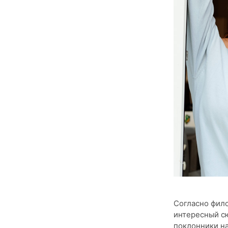
Согласно фил
интересный сю
поклонники на