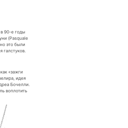
 в 90-е годы
уни (Pasquale
но это были
я галстуков.
 как «зажги
велира, идея
дреа Бочелли.
ль воплотить