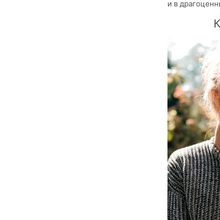
и в драгоценн
К