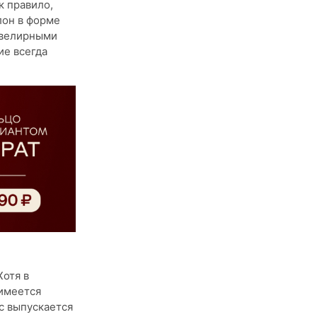
к правило,
лон в форме
ювелирными
ие всегда
Хотя в
 имеется
с выпускается