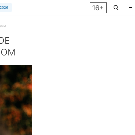
16+
 2026
ндом
ОЕ
ДОМ
лон в форме спички, и почему весь мир сходит по нему с ума