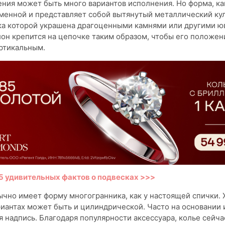
ения может быть много вариантов исполнения. Но форма, ка
менной и представляет собой вытянутый металлический ку
вка которой украшена драгоценными камнями или другими 
лон крепится на цепочке таким образом, чтобы его положен
ртикальным.
5 удивительных фактов о подвесках >>>
чно имеет форму многогранника, как у настоящей спички. 
иантах может быть и цилиндрической. Часто на основании
 надпись. Благодаря популярности аксессуара, колье сейча