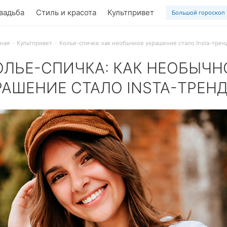
вадьба
Стиль и красота
Культпривет
Большой гороскоп
вная
Культпривет
Колье-спичка: как необычное украшение стало Insta-тре
ОЛЬЕ-СПИЧКА: КАК НЕОБЫЧН
РАШЕНИЕ СТАЛО INSTA-ТРЕН
 дерзкое украшение взорвало Instagram. Кто же придумал ку