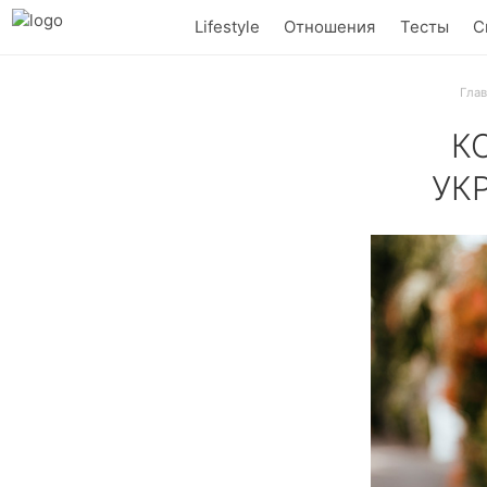
Lifestyle
Отношения
Тесты
С
Гла
К
УК
Год назад это