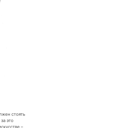
лжен стоять
за это
скусстве –