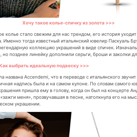
Хочу такое колье-спичку из золота >>>
е колье стало свежим для нас трендом, его история уходит
. Именно тогда известный итальянский ювелир Паскуаль Бр
 легендарную коллекцию украшений в виде спичек. Изначаль
, но позднее линейку дополнили серьги, броши и заколки дл
Как выбрать идеальную подвеску >>>
а названа Accendemi, что в переводе с итальянского звучит
ичная надпись была и на самом кулоне. По словам самого ю
рашения пришла ему в голову, когда он был на концерте Ан
«зажги меня», прозвучавшая в песне, натолкнула его на мыс
ческом украшении.