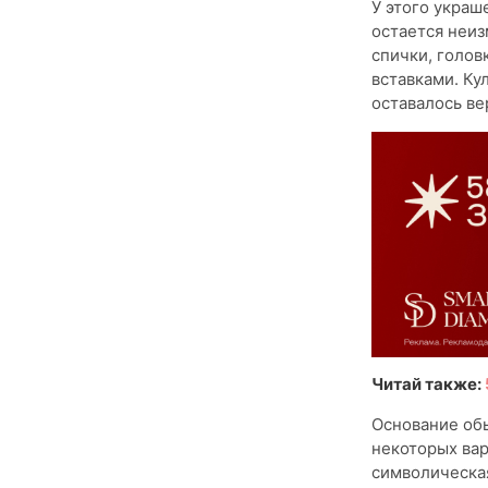
У этого украш
остается неиз
спички, голо
вставками. Ку
оставалось ве
Читай также:
Основание обы
некоторых вар
символическая