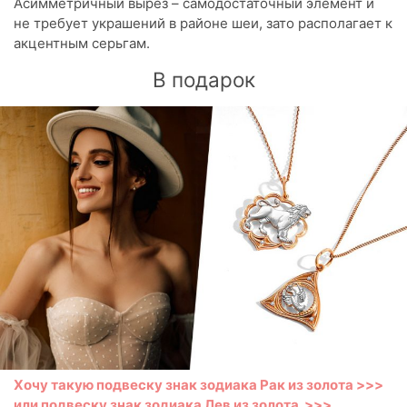
Асимметричный вырез – самодостаточный элемент и
не требует украшений в районе шеи, зато располагает к
акцентным серьгам.
В подарок
Хочу такую подвеску знак зодиака Рак из золота >>>
или
подвеску знак зодиака Лев из золота >>>