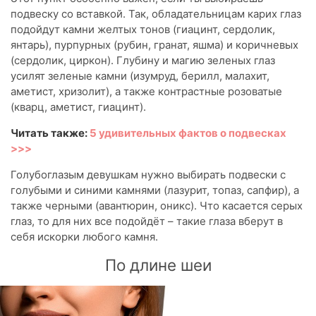
подвеску со вставкой. Так, обладательницам карих глаз
подойдут камни желтых тонов (гиацинт, сердолик,
янтарь), пурпурных (рубин, гранат, яшма) и коричневых
(сердолик, циркон). Глубину и магию зеленых глаз
усилят зеленые камни (изумруд, берилл, малахит,
аметист, хризолит), а также контрастные розоватые
(кварц, аметист, гиацинт).
Читать также:
5 удивительных фактов о подвесках
>>>
Голубоглазым девушкам нужно выбирать подвески с
голубыми и синими камнями (лазурит, топаз, сапфир), а
также черными (авантюрин, оникс). Что касается серых
глаз, то для них все подойдёт – такие глаза вберут в
себя искорки любого камня.
По длине шеи