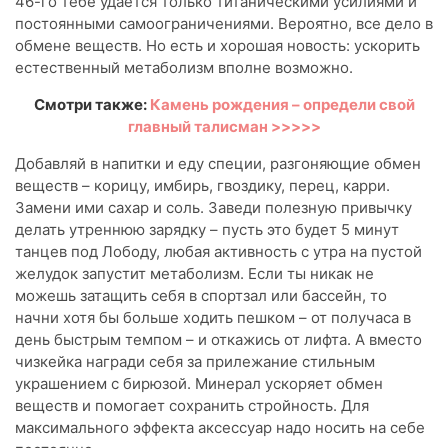
46-го тебе удается только титаническими усилиями и
постоянными самоограничениями. Вероятно, все дело в
обмене веществ. Но есть и хорошая новость: ускорить
естественный метаболизм вполне возможно.
Смотри также:
Камень рождения – определи свой
главный талисман >>>>>
Добавляй в напитки и еду специи, разгоняющие обмен
веществ – корицу, имбирь, гвоздику, перец, карри.
Замени ими сахар и соль. Заведи полезную привычку
делать утреннюю зарядку – пусть это будет 5 минут
танцев под Лободу, любая активность с утра на пустой
желудок запустит метаболизм. Если ты никак не
можешь затащить себя в спортзал или бассейн, то
начни хотя бы больше ходить пешком – от получаса в
день быстрым темпом – и откажись от лифта. А вместо
чизкейка награди себя за прилежание стильным
украшением с бирюзой. Минерал ускоряет обмен
веществ и помогает сохранить стройность. Для
максимального эффекта аксессуар надо носить на себе