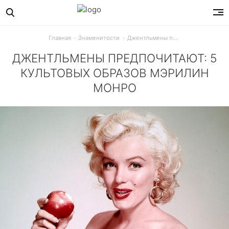
Главная
Знаменитости
Джентльмены предпочитают: 5 культовых образов Мэрилин Монро
ДЖЕНТЛЬМЕНЫ ПРЕДПОЧИТАЮТ: 5
КУЛЬТОВЫХ ОБРАЗОВ МЭРИЛИН
МОНРО
В честь дня рождения великой блондинки 1 июня мы вспо