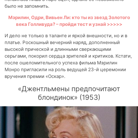
было не запомнить.
Мэрилин, Одри, Вивьен Ли: кто ты из звезд Золотого
века Голливуда? – пройди тест и узнай >>>>>
И дело не только в таланте и яркой внешности, но и в
платье. Роскошный вечерний наряд, дополненный
высокой прической и длинными сверкающими
серьгами, покорил сердца зрителей и критиков. Кстати,
после ошеломительного успеха фильма Мэрилин
Монро пригласили на роль ведущей 23-й церемонии
вручения премии «Оскар».
«Джентльмены предпочитают
блондинок» (1953)