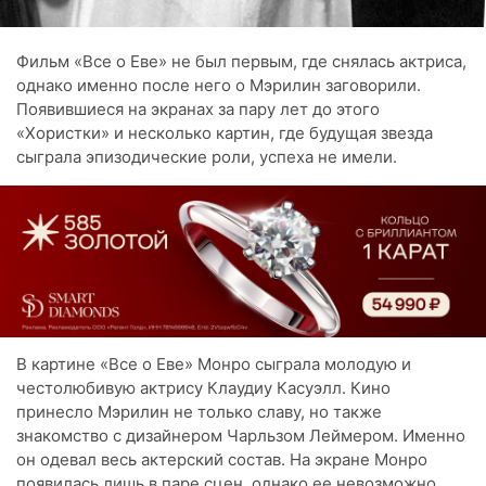
Фильм «Все о Еве» не был первым, где снялась актриса,
однако именно после него о Мэрилин заговорили.
Появившиеся на экранах за пару лет до этого
«Хористки» и несколько картин, где будущая звезда
сыграла эпизодические роли, успеха не имели.
В картине «Все о Еве» Монро сыграла молодую и
честолюбивую актрису Клаудиу Касуэлл. Кино
принесло Мэрилин не только славу, но также
знакомство с дизайнером Чарльзом Леймером. Именно
он одевал весь актерский состав. На экране Монро
появилась лишь в паре сцен, однако ее невозможно