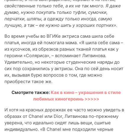
свойственные только тебе, а их не так много. Я даже
думаю, нужно покупать только туфли, сумочки,
перчатки, шляпы, а одежду только иногда, самую
лучшую, а так – ее нужно шить у хороших портних».
Во время учебы во ВГИКе актриса сама шила себе
платья, иногда ей помогала мама. «Я шила себе сама –
из кусочков, из обрезков разных тканей платья как у
героини «Соляриса», – вспоминает Литвинова.
Удивительно, но некоторые студенческие наряды до
сих пор сохранились у актрисы. Она по сей день носит
их, вызывая бурю вопросов о том, где можно
приобрести такое же.
Смотрите также:
Как в кино
–
украшения в стиле
любимых киногероинь >>>>>
И хотя на красных дорожках ее часто можно увидеть в
образах от Chanel или Dior, Литвинова по-прежнему
уверена, что идеально сидят лишь вещи, сшитые
индивидуально. «В Chanel мне подходили черные