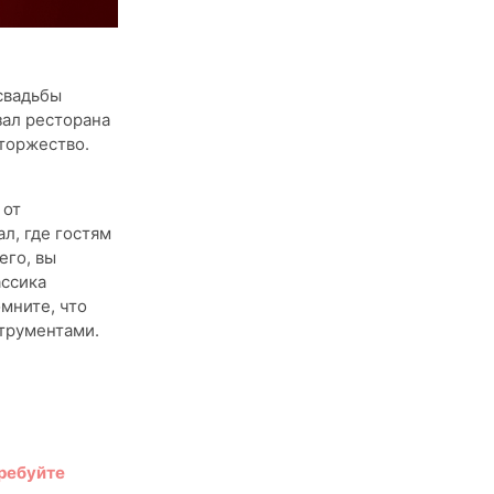
свадьбы
зал ресторана
 торжество.
 от
л, где гостям
его, вы
ассика
мните, что
трументами.
требуйте