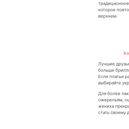
традиционное
которое повто
верхнем.
Хо
Лучшие друзья
больше брилли
Если платье р
выбирайте укр
Для более лак
ожерельям, ош
жениха прекра
стать своему 