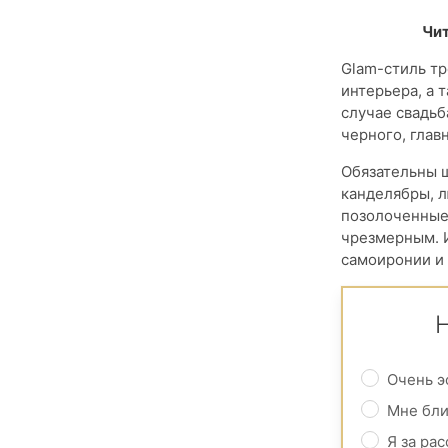
Чит
Glam-стиль тр
интерьера, а 
случае свадьб
черного, глав
Обязательны ш
канделябры, л
позолоченные 
чрезмерным. И
самоиронии и 
Н
Очень э
Мне бли
Я за рас