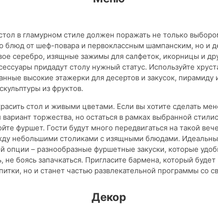
тол в гламурном стиле должен поражать не только выборо
ю блюд от шеф-повара и первоклассным шампанским, но и д
вое серебро, изящные зажимы для салфеток, икорницы и др
ессуары придадут столу нужный статус. Используйте хруста
нные высокие этажерки для десертов и закусок, пирамиду 
скульптуры из фруктов.
красить стол и живыми цветами. Если вы хотите сделать мен
вариант торжества, но остаться в рамках выбранной стилис
ойте фуршет. Гости будут много передвигаться на такой веч
жду небольшими столиками с изящными блюдами. Идеальны
й опции – разнообразные фуршетные закуски, которые удоб
ь, не боясь запачкаться. Пригласите бармена, который будет
апитки, но и станет частью развлекательной программы со с
Декор