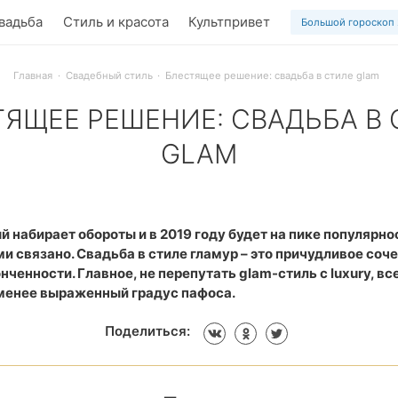
вадьба
Стиль и красота
Культпривет
Большой гороскоп
Главная
Свадебный стиль
Блестящее решение: свадьба в стиле glam
ЯЩЕЕ РЕШЕНИЕ: СВАДЬБА В
GLAM
в стиле гламур: шик, блеск, красота и остальные слагаемы
й набирает обороты и в 2019 году будет на пике популярно
ими связано. Свадьба в стиле гламур – это причудливое соч
нченности. Главное, не перепутать glam-стиль с luxury, вс
менее выраженный градус пафоса.
Поделиться: