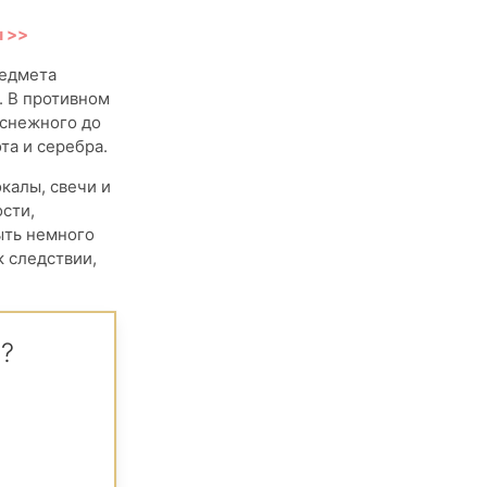
ы >>
редмета
. В противном
оснежного до
та и серебра.
калы, свечи и
сти,
ыть немного
к следствии,
m?