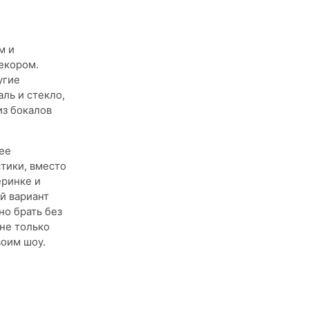
м и
екором.
угие
ль и стекло,
из бокалов
ее
тики, вместо
еринке и
й вариант
но брать без
 не только
воим шоу.