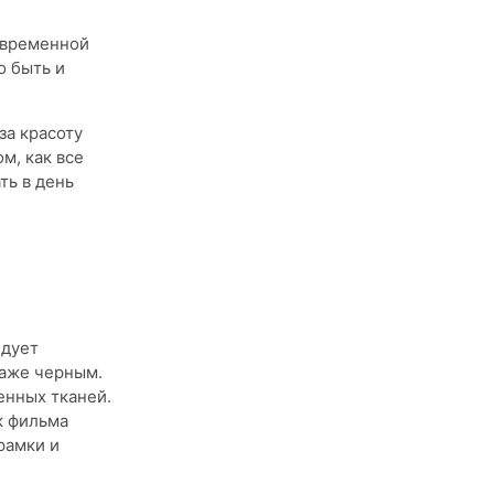
овременной
о быть и
за красоту
м, как все
ть в день
едует
даже черным.
енных тканей.
к фильма
рамки и