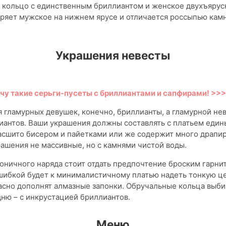
 кольцо с единственным бриллиантом и женское двухъярус
ряет мужское на нижнем ярусе и отличается россыпью кам
Украшения невесты
чу такие серьги-пусеты с бриллиантами и сапфирами! >>
 гламурных девушек, конечно, бриллианты, а гламурной не
антов. Ваши украшения должны составлять с платьем един
асшито бисером и пайетками или же содержит много драпир
ашения не массивные, но с камнями чистой воды.
оничного наряда стоит отдать предпочтение броским гарни
ибкой будет к минималистичному платью надеть тонкую це
сно дополнят алмазные запонки. Обручальные кольца выби
дню – с инкрустацией бриллиантов.
Меню