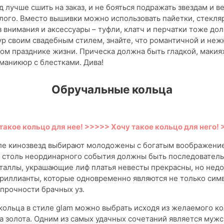
д лучше сшить на заказ, и не бояться подражать звездам и в
ого. Вместо вышивки можно использовать пайетки, стекляр
з внимания и аксессуары – туфли, клатч и перчатки тоже до
р своим свадебным стилем, знайте, что романтичной и неж
том празднике жизни. Прическа должна быть гладкой, макия
 маникюр с блестками. Дива!
Обручальные кольца
такое кольцо для нее! >>>>>
Хочу такое кольцо для него!
иле кинозвезд выбирают молодожены с богатым воображение
 столь неординарного события должны быть последователь
таллы, украшающие лиф платья невесты прекрасны, но нед
бриллианты, которые одновременно являются не только сим
 прочности брачных уз.
ольца в стиле glam можно выбрать исходя из желаемого к
а золота. Одним из самых удачных сочетаний является муж