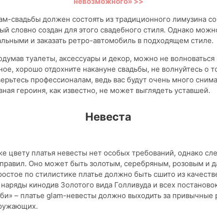
невозможного» >>
лам-свадьбы должен состоять из традиционного лимузина с
ый словно создан для этого свадебного стиля. Однако можн
льными и заказать ретро-автомобиль в подходящем стиле.
думав туалеты, аксессуары и декор, можно не волноваться 
ное, хорошо отдохните накануне свадьбы, не волнуйтесь о то
верьтесь профессионалам, ведь вас будут очень много снима
авная героиня, как известно, не может выглядеть уставшей.
Невеста
же цвету платья невесты нет особых требований, однако сл
правил. Оно может быть золотым, серебряным, розовым и 
остое по стилистике платье должно быть сшито из качеств
 наряды кинодив Золотого вида Голливуда и всех постаново
би» – платье glam-невесты должно выходить за привычные 
кружающих.