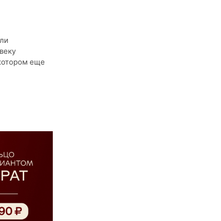
сли
веку
 котором еще