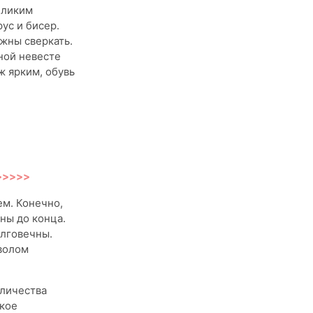
еликим
ус и бисер.
лжны сверкать.
ной невесте
ж ярким, обувь
 >>>>>
м. Конечно,
ны до конца.
олговечны.
волом
оличества
ское