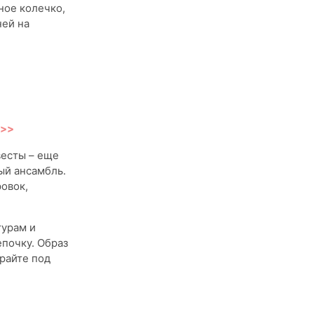
ное колечко,
ней на
>>>
весты – еще
ый ансамбль.
овок,
турам и
почку. Образ
райте под