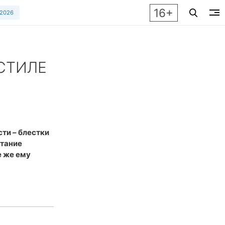
16+
 2026
 СТИЛЕ
е успеха самой стильной торжественной церемонии.
сти – блестки
етание
е же ему