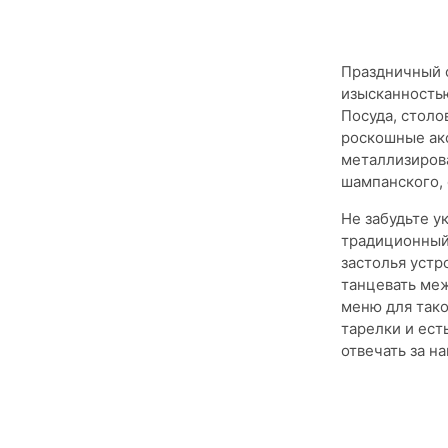
Праздничный с
изысканность
Посуда, столо
роскошные акс
металлизирова
шампанского, 
Не забудьте у
традиционный 
застолья устр
танцевать ме
меню для тако
тарелки и ест
отвечать за н