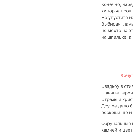
Конечно, наря
кутюрье прошл
Не упустите и
Выбирая гламу
не место на э
на шпильке, а
Хочу 
Свадьбу в ст
главные герои
Стразы и крис
Другое дело 
роскоши, но и
Обручальные к
камней и цвет