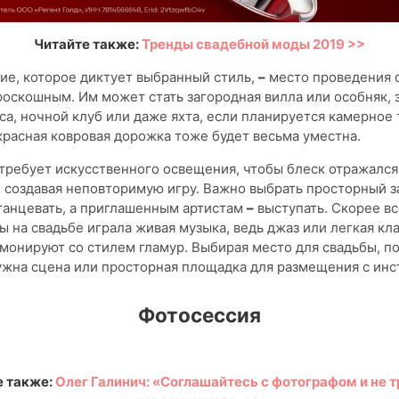
Читайте также:
Тренды свадебной моды 2019 >>
ие, которое диктует выбранный стиль,
–
место проведения 
оскошным. Им может стать загородная вилла или особняк, 
а, ночной клуб или даже яхта, если планируется камерное
красная ковровая дорожка тоже будет весьма уместна.
требует искусственного освещения, чтобы блеск отражался
 создавая неповторимую игру. Важно выбрать просторный за
танцевать, а приглашенным артистам
–
выступать. Скорее вс
бы на свадьбе играла живая музыка, ведь джаз или легкая кл
монируют со стилем гламур. Выбирая место для свадьбы, по
ужна сцена или просторная площадка для размещения с инс
Фотосессия
е также:
Олег Галинич: «Соглашайтесь с фотографом и не 