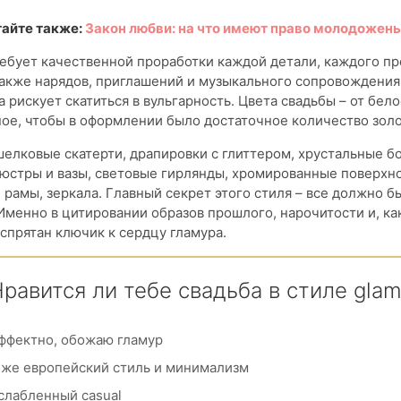
айте также:
Закон любви: на что имеют право молодожен
ебует качественной проработки каждой детали, каждого п
также нарядов, приглашений и музыкального сопровождения
а рискует скатиться в вульгарность. Цвета свадьбы – от бел
ное, чтобы в оформлении было достаточное количество золо
елковые скатерти, драпировки с глиттером, хрустальные бо
юстры и вазы, световые гирлянды, хромированные поверхно
рамы, зеркала. Главный секрет этого стиля – все должно б
менно в цитировании образов прошлого, нарочитости и, ка
спрятан ключик к сердцу гламура.
равится ли тебе свадьба в стиле gla
ффектно, обожаю гламур
же европейский стиль и минимализм
слабленный casual