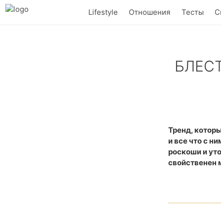
Lifestyle
Отношения
Тесты
С
БЛЕСТ
Ваша свадьба 
Тренд, которы
и все что с н
роскоши и уто
свойственен 