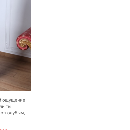
ий ощущение
ли ты
но-голубым,
 >>>