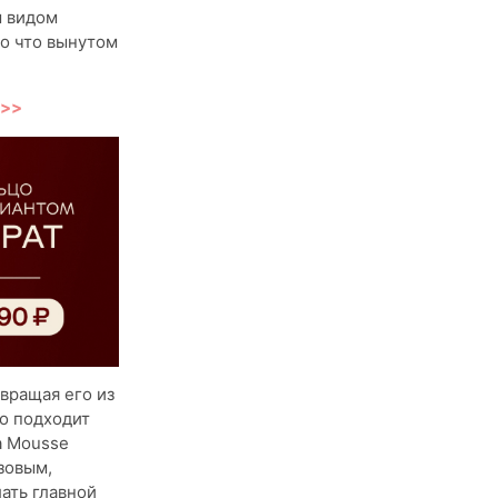
м видом
ко что вынутом
>>>
вращая его из
о подходит
a Mousse
зовым,
ать главной