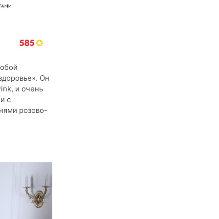
собой
здоровье». Он
ink, и очень
и с
нями розово-