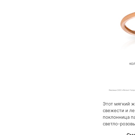
Этот мягкий 
свежести и ле
поклонница па
светло-розов
Смо