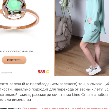
желто-зеленый (с преобладанием зеленого) тон, вызывающ
гкости, идеально подходит для перехода от весны к лету. Ес
стельной гаммы, рассмотри сочетание Lime Cream с небес
ым или лимонным.
три также:
Ювелирные тренды зимы – подборка стилиста