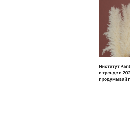
Институт Pant
в тренде в 20
продумывай г