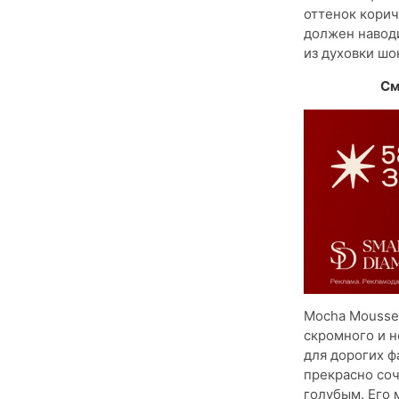
оттенок корич
должен наводи
из духовки шо
См
Mocha Mousse 
скромного и 
для дорогих ф
прекрасно соч
голубым. Его 