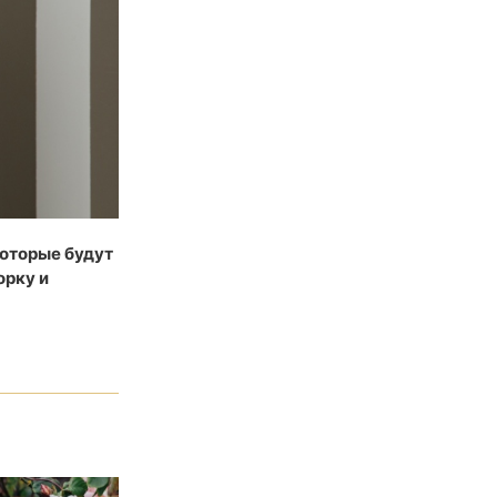
которые будут
орку и