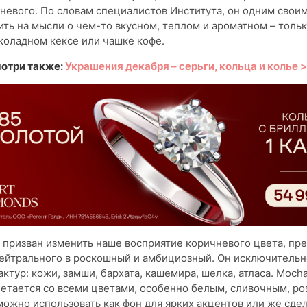
невого. По словам специалистов Института, он одним свои
ть на мысли о чем-то вкусном, теплом и ароматном – толь
коладном кексе или чашке кофе.
отри также:
Украшения декабря – серьги, кольца и колье 
призван изменить наше восприятие коричневого цвета, пре
нейтрального в роскошный и амбициозный. Он исключительн
актур: кожи, замши, бархата, кашемира, шелка, атласа. Moch
етается со всеми цветами, особенно белым, сливочным, ро
можно использовать как фон для ярких акцентов или же сдел