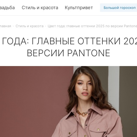
вадьба
Стиль и красота
Культпривет
Большой гороскоп
лавная
Стиль и красота
Цвет года: главные оттенки 2025 по версии Panton
 ГОДА: ГЛАВНЫЕ ОТТЕНКИ 20
ВЕРСИИ PANTONE
адный Mocha Mousse, сиреневый Crocus, серо-зеленый Kash