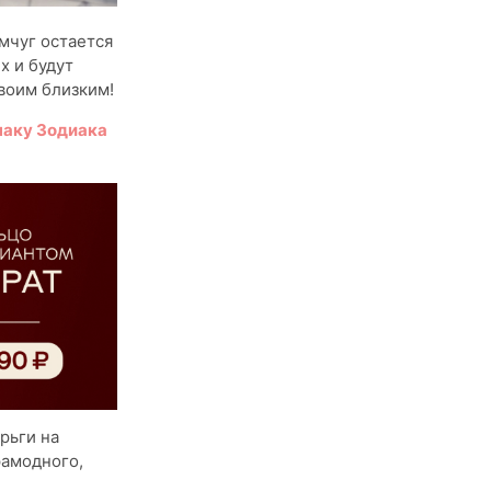
емчуг остается
х и будут
своим близким!
наку Зодиака
рьги на
рамодного,