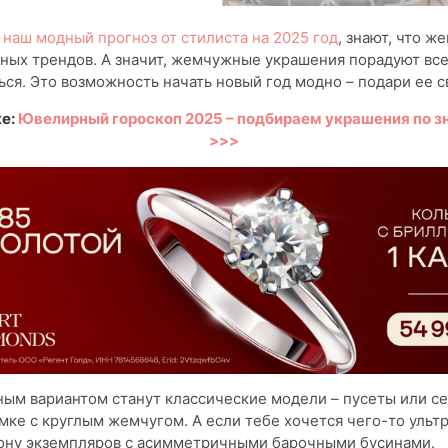
л
наш модный прогноз от стилиста на 2025 год
, знают, что ж
ных трендов. А значит, жемчужные украшения порадуют все
ься. Это возможность начать новый год модно – подари ее 
же:
Ювелирный гороскоп 2025 – подбираем украшения по з
>>>
м вариантом станут классические модели – пусеты или се
мке с круглым жемчугом. А если тебе хочется чего-то ульт
рону экземпляров с асимметричными барочными бусинами.