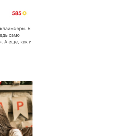
 клаймберы. В
ведь само
. А еще, как и
к