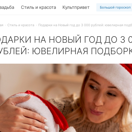
вадьба
Стиль и красота
Культпривет
Большой гороскоп
ая
Стиль и красота
Подарки на Новый год до 3 000 рублей: ювелирная под
ДАРКИ НА НОВЫЙ ГОД ДО 3 
УБЛЕЙ: ЮВЕЛИРНАЯ ПОДБОР