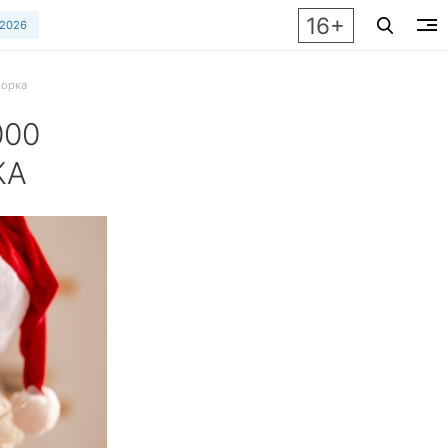
16+
 2026
борка
000
КА