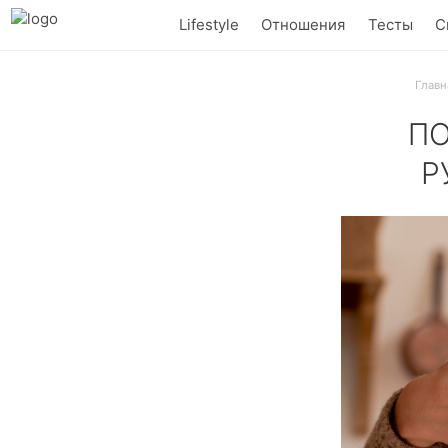
Lifestyle
Отношения
Тесты
С
Главн
ПО
Р