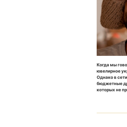
Когда мы гово
ювелирное укр
Однако в сет
бюджетные др
которых не п