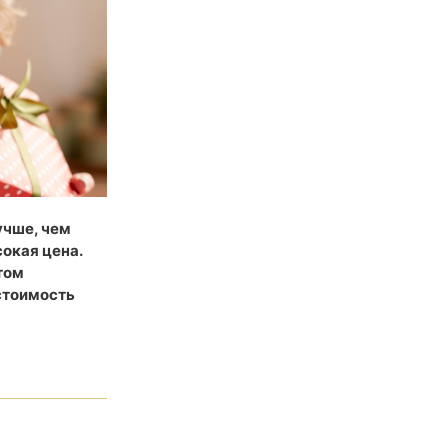
учше, чем
сокая цена.
том
стоимость