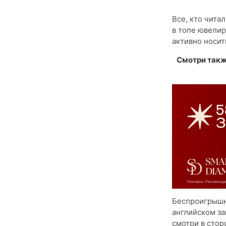
Все, кто чита
в топе ювелир
активно носит
Смотри так
Беспроигрышны
английском за
смотри в сто