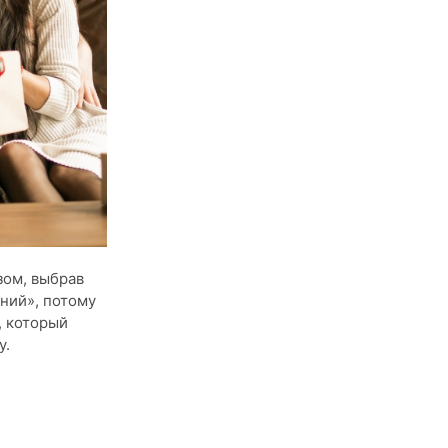
зом, выбрав
аний», потому
, который
у.