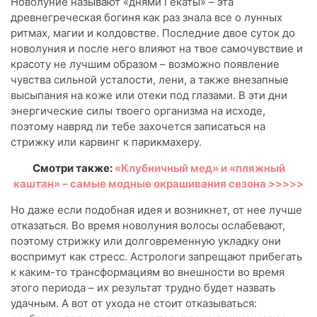
Новолуние называют «днями Гекаты» – эта
древнегреческая богиня как раз знала все о лунных
ритмах, магии и колдовстве. Последние двое суток до
новолуния и после него влияют на твое самочувствие и
красоту не лучшим образом – возможно появление
чувства сильной усталости, лени, а также внезапные
высыпания на коже или отеки под глазами. В эти дни
энергические силы твоего организма на исходе,
поэтому навряд ли тебе захочется записаться на
стрижку или карвинг к парикмахеру.
Смотри также:
«Клубничный мед» и «пляжный
каштан» – самые модные окрашивания сезона >>>>>
Но даже если подобная идея и возникнет, от нее лучше
отказаться. Во время новолуния волосы ослабевают,
поэтому стрижку или долговременную укладку они
воспримут как стресс. Астрологи запрещают прибегать
к каким-то трансформациям во внешности во время
этого периода – их результат трудно будет назвать
удачным. А вот от ухода не стоит отказываться: