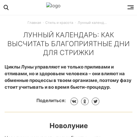
Главная
Стиль и красота
Лунный календарь: как высчитать благоприятные дни для стрижки
ЛУННЫЙ КАЛЕНДАРЬ: КАК
ВЫСЧИТАТЬ БЛАГОПРИЯТНЫЕ ДНИ
ДЛЯ СТРИЖКИ
Какие дни лунного цикла идеальны для создания новой пр
Циклы Луны управляют не только приливами и
отливами, но и здоровьем человека – они влияют на
обменные процессы в твоем организме, поэтому фазу
стоит учитывать и во время бьюти-процедур.
Поделиться:
Новолуние