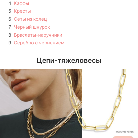
Каффы
Кресты
Сеты из колец
Черный шнурок
Браслеты-наручники
Серебро с чернением
Цепи-тяжеловесы