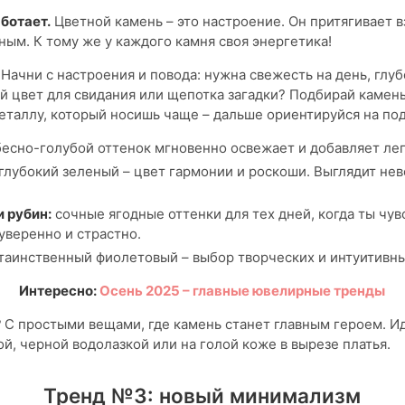
ботает.
Цветной камень – это настроение. Он притягивает в
ным. К тому же у каждого камня своя энергетика!
?
Начни с настроения и повода: нужна свежесть на день, глуб
й цвет для свидания или щепотка загадки? Подбирай камень
еталлу, который носишь чаще – дальше ориентируйся на по
есно-голубой оттенок мгновенно освежает и добавляет лег
глубокий зеленый – цвет гармонии и роскоши. Выглядит не
и рубин:
сочные ягодные оттенки для тех дней, когда ты чув
уверенно и страстно.
таинственный фиолетовый – выбор творческих и интуитивны
Интересно:
Осень 2025 – главные ювелирные тренды
?
С простыми вещами, где камень станет главным героем. Ид
й, черной водолазкой или на голой коже в вырезе платья.
Тренд №3: новый минимализм