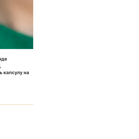
нде
,
ь капсулу на