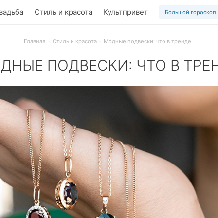
вадьба
Стиль и красота
Культпривет
Большой гороскоп
Главная
Стиль и красота
Модные подвески: что в тренде
ДНЫЕ ПОДВЕСКИ: ЧТО В ТРЕ
нно обновить образ? Самый простой способ – добавить мод