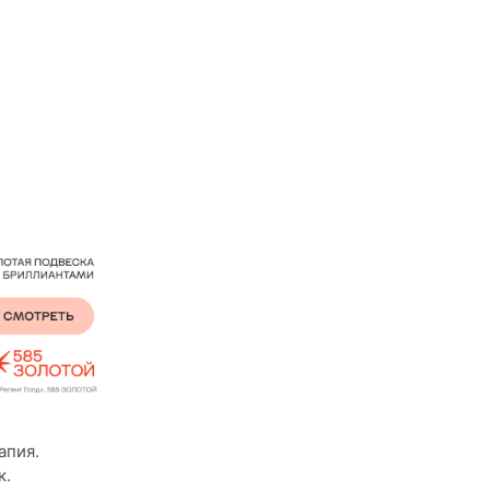
апия.
к.