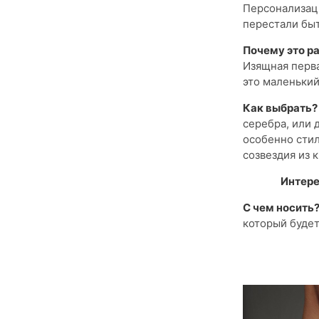
Персонализаци
перестали быт
Почему это ра
Изящная перва
это маленький
Как выбрать?
серебра, или 
особенно стил
созвездия из 
Интере
С чем носить
который будет