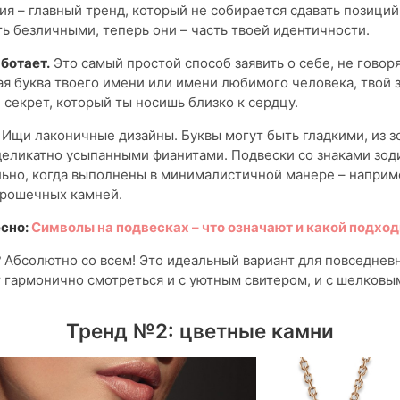
я – главный тренд, который не собирается сдавать позиций
ь безличными, теперь они – часть твоей идентичности.
ботает.
Это самый простой способ заявить о себе, не говоря
я буква твоего имени или имени любимого человека, твой з
 секрет, который ты носишь близко к сердцу.
Ищи лаконичные дизайны. Буквы могут быть гладкими, из з
деликатно усыпанными фианитами. Подвески со знаками зод
ьно, когда выполнены в минималистичной манере – наприме
крошечных камней.
сно:
Символы на подвесках – что означают и какой подход
?
Абсолютно со всем! Это идеальный вариант для повседневн
 гармонично смотреться и с уютным свитером, и с шелковы
Тренд №2: цветные камни