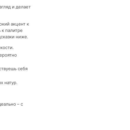
згляд и делает
окий акцент к
 к палитре
дсказки ниже.
кости.
вероятно
ствуешь себя
х натур.
еально – с