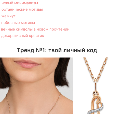
: новый минимализм
 ботанические мотивы
: жемчуг
 небесные мотивы
 вечные символы в новом прочтении
 декоративный крестик
Тренд №1: твой личный код