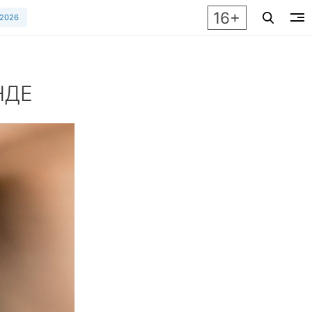
16+
 2026
НДЕ
ную подвеску. От геометрии до жемчуга – собрали главные