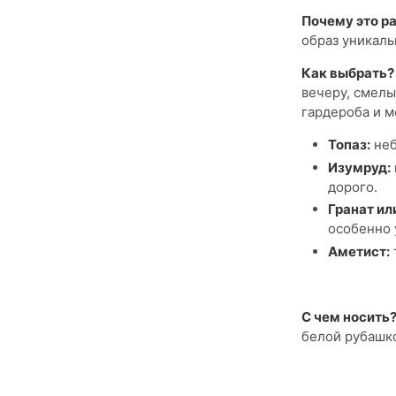
Почему это ра
образ уникаль
Как выбрать
вечеру, смелы
гардероба и м
Топаз:
неб
Изумруд:
дорого.
Гранат ил
особенно 
Аметист:
С чем носить
белой рубашко