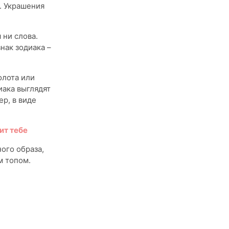
. Украшения
 ни слова.
нак зодиака –
олота или
иака выглядят
р, в виде
ит тебе
ого образа,
м топом.