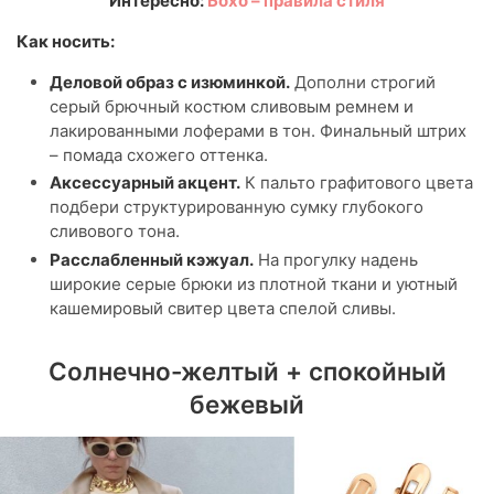
Интересно:
Бохо – правила стиля
Как носить:
Деловой образ с изюминкой.
Дополни строгий
серый брючный костюм сливовым ремнем и
лакированными лоферами в тон. Финальный штрих
– помада схожего оттенка.
Аксессуарный акцент.
К пальто графитового цвета
подбери структурированную сумку глубокого
сливового тона.
Расслабленный кэжуал.
На прогулку надень
широкие серые брюки из плотной ткани и уютный
кашемировый свитер цвета спелой сливы.
Солнечно-желтый + спокойный
бежевый