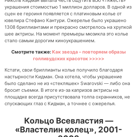
Николь Кидман выпала честь ощутить всю «тяжесть»
украшения стоимостью 1 миллион долларов. В одной из
сцен ее героиня появляется с платиновым колье от
ювелира Стефано Кантури. Ожерелье было украшено
1308 бриллиантами и прекрасно смотрелось на хрупкой
шее актрисы. На момент премьеры мюзикла это колье
стало самым дорогим киноукрашением.
Смотрите также:
Как звезда – повторяем образы
голливудских красоток >>>>>
Кстати, свои бриллианты колье получило благодаря
настырности Кидман. Она хотела, чтобы украшение
было сделано не из «стекляшек» Swarovski — либо она
бросит съемки. В итоге из-за капризов актрисы на
площадке всегда присутствовала толпа охранников, не
спускающих глаз с Кидман, а точнее с ожерелья.
Кольцо Всевластия —
«Властелин колец», 2001-