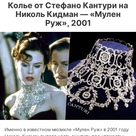
Колье от Стефано Кантури на
Николь Кидман — «Мулен
Руж», 2001
Именно в известном мюзикле «Мулен Руж» в 2001 году