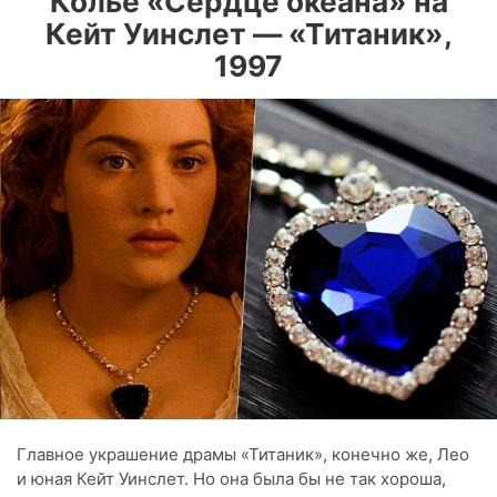
Колье «Сердце океана» на
Кейт Уинслет — «Титаник»,
1997
Главное украшение драмы «Титаник», конечно же, Лео
и юная Кейт Уинслет. Но она была бы не так хороша,