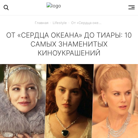
Главная
Lifestyle
От «Сердца океана» до тиары: 10 самых знаменитых киноукрашений
ОТ «СЕРДЦА ОКЕАНА» ДО ТИАРЫ: 10
САМЫХ ЗНАМЕНИТЫХ
КИНОУКРАШЕНИЙ
Разве можно представить Мэрилин без бриллиантов, Одри