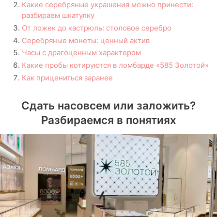
Какие серебряные украшения можно принести:
разбираем шкатулку
От ложек до кастрюль: столовое серебро
Серебряные монеты: ценный актив
Часы с драгоценным характером
Какие пробы котируются в ломбарде «585 Золотой»
Как прицениться заранее
Сдать насовсем или заложить?
Разбираемся в понятиях