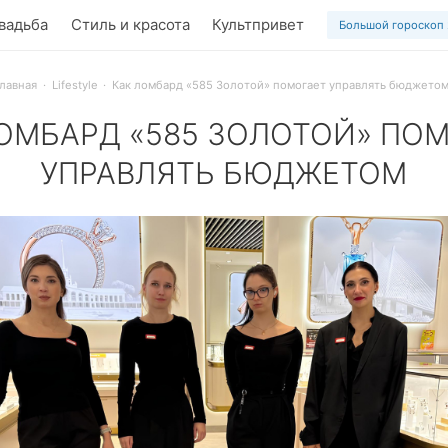
вадьба
Стиль и красота
Культпривет
Большой гороскоп
лавная
Lifestyle
Как ломбард «585 Золотой» помогает управлять бюджето
ОМБАРД «585 ЗОЛОТОЙ» ПО
УПРАВЛЯТЬ БЮДЖЕТОМ
к ломбард «585 Золотой» помогает выгодно сдавать и прио