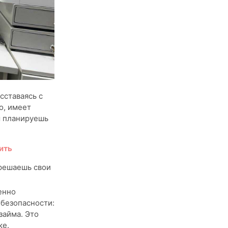
сставаясь с
о, имеет
ы планируешь
ить
 решаешь свои
енно
 безопасности:
займа. Это
ке.