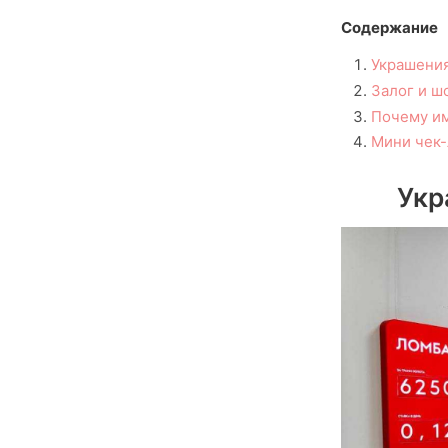
Содержание
Украшения
Залог и ш
Почему им
Мини чек-
Укр