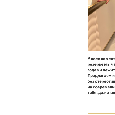
У всех нас е
резерве мы ча
годами лежит 
Предлагаем и
без стереотип
на современн
тебя, даже ко