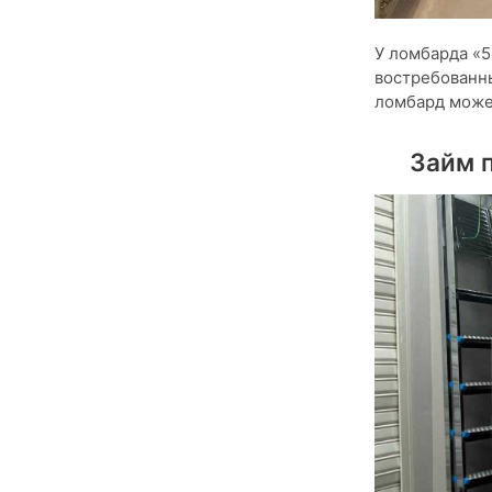
У ломбарда «5
востребованны
ломбард может
Займ п