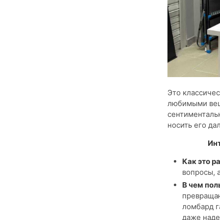
Это классичес
любимыми веща
сентиментальн
носить его да
Ин
Как это р
вопросы, 
В чем пол
превращаю
ломбард г
даже наде