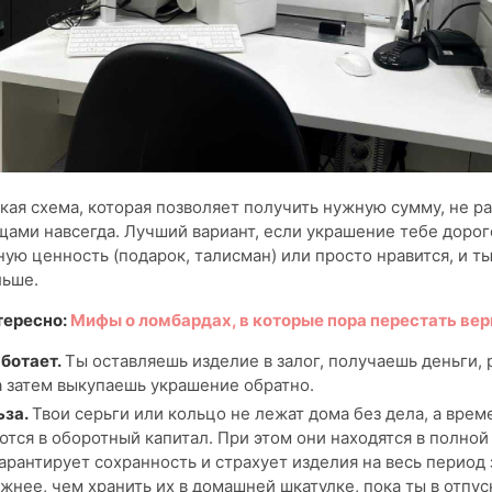
кая схема, которая позволяет получить нужную сумму, не ра
ми навсегда. Лучший вариант, если украшение тебе дорог
ую ценность (подарок, талисман) или просто нравится, и т
льше.
тересно:
Мифы о ломбардах, в которые пора перестать вер
аботает.
Ты оставляешь изделие в залог, получаешь деньги,
а затем выкупаешь украшение обратно.
ьза.
Твои серьги или кольцо не лежат дома без дела, а врем
тся в оборотный капитал. При этом они находятся в полной
арантирует сохранность и страхует изделия на весь период 
жнее, чем хранить их в домашней шкатулке, пока ты в отпус