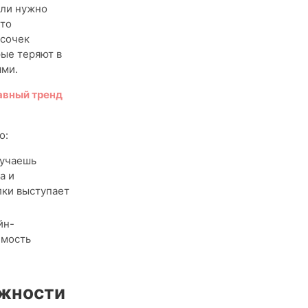
или нужно
сто
усочек
рые теряют в
ями.
авный тренд
о:
лучаешь
а и
лки выступает
йн-
имость
ожности