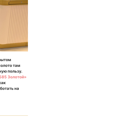
крытом
Золото там
ную пользу.
585 Золотой»
как
ботать на