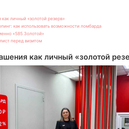
 как личный «золотой резерв»
опинг: как использовать возможности ломбарда
енно «585 Золотой»
лист перед визитом
ашения как личный «золотой рез