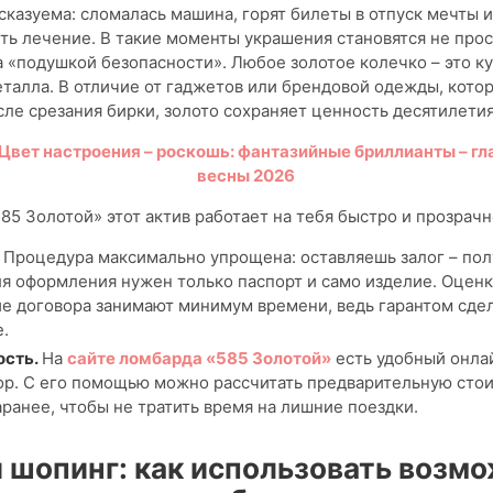
казуема: сломалась машина, горят билеты в отпуск мечты 
ть лечение. В такие моменты украшения становятся не про
а «подушкой безопасности». Любое золотое колечко – это к
талла. В отличие от гаджетов или брендовой одежды, кото
сле срезания бирки, золото сохраняет ценность десятилети
Цвет настроения – роскошь: фантазийные бриллианты – гл
весны 2026
85 Золотой» этот актив работает на тебя быстро и прозрачн
.
Процедура максимально упрощена: оставляешь залог – по
ля оформления нужен только паспорт и само изделие. Оценк
е договора занимают минимум времени, ведь гарантом сде
.
ость.
На
сайте ломбарда «585 Золотой»
есть удобный онла
ор. С его помощью можно рассчитать предварительную сто
аранее, чтобы не тратить время на лишние поездки.
и шопинг: как использовать возм