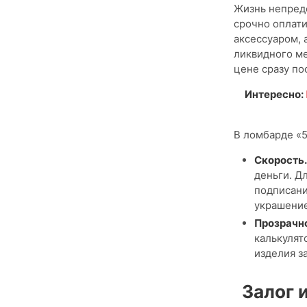
Жизнь непредс
срочно оплати
аксессуаром, 
ликвидного ме
цене сразу по
Интересно:
В ломбарде «5
Скорость
деньги. Д
подписани
украшение
Прозрачн
калькулят
изделия з
Залог 