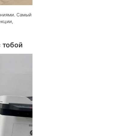
ениями. Самый
екции,
с тобой