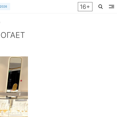
16+
 2026
м
МОГАЕТ
бретать украшения, получать займы под золото и гибко упр