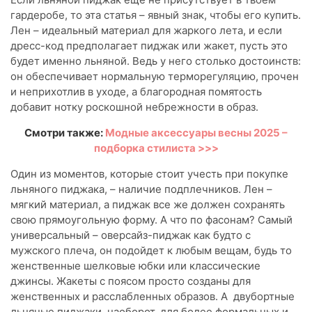
гардеробе, то эта статья – явный знак, чтобы его купить.
Лен – идеальный материал для жаркого лета, и если
дресс-код предполагает пиджак или жакет, пусть это
будет именно льняной. Ведь у него столько достоинств:
он обеспечивает нормальную терморегуляцию, прочен
и неприхотлив в уходе, а благородная помятость
добавит нотку роскошной небрежности в образ.
Смотри также:
Модные аксессуары весны 2025 –
подборка стилиста >>>
Один из моментов, которые стоит учесть при покупке
льняного пиджака, – наличие подплечников. Лен –
мягкий материал, а пиджак все же должен сохранять
свою прямоугольную форму. А что по фасонам? Самый
универсальный – оверсайз-пиджак как будто с
мужского плеча, он подойдет к любым вещам, будь то
женственные шелковые юбки или классические
джинсы. Жакеты с поясом просто созданы для
женственных и расслабленных образов. А двубортные
льняные пиджаки, наоборот, для более формальных и