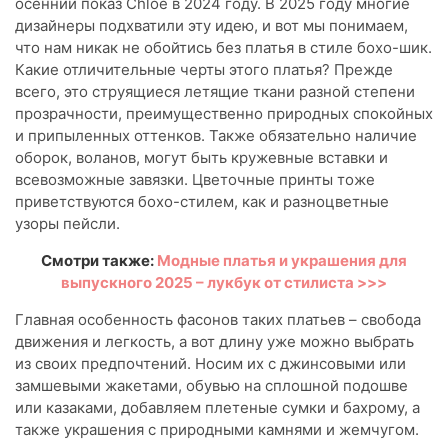
осенний показ Chloé в 2024 году. В 2025 году многие
дизайнеры подхватили эту идею, и вот мы понимаем,
что нам никак не обойтись без платья в стиле бохо-шик.
Какие отличительные черты этого платья? Прежде
всего, это струящиеся летящие ткани разной степени
прозрачности, преимущественно природных спокойных
и припыленных оттенков. Также обязательно наличие
оборок, воланов, могут быть кружевные вставки и
всевозможные завязки. Цветочные принты тоже
приветствуются бохо-стилем, как и разноцветные
узоры пейсли.
Смотри также:
Модные платья и украшения для
выпускного 2025 – лукбук от стилиста >>>
Главная особенность фасонов таких платьев – свобода
движения и легкость, а вот длину уже можно выбрать
из своих предпочтений. Носим их с джинсовыми или
замшевыми жакетами, обувью на сплошной подошве
или казаками, добавляем плетеные сумки и бахрому, а
также украшения с природными камнями и жемчугом.