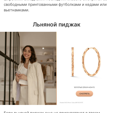
свободными принтованными футболками и кедами или
вьетнамками.
Льняной пиджак
Если льняной пиджак еще не присутствует в твоем