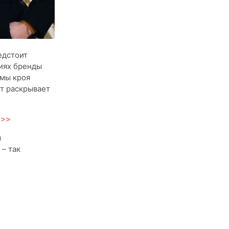
едстоит
циях бренды
рмы кроя
ет раскрывает
>>>
м
– так