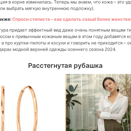
ция в корне изменилась. Теперь мы знаем, что кожа – это уд
сли выбрать мягкую внутреннюю подложку).
акже:
Спроси стилиста – как сделать casual более женств
тура придает эффектный вид даже очень понятным вещам т
люсом к привычным кожаным вещам в этом году добавятся 
у а про куртки-пилоты и косухи и говорить не приходится – о
дерах модной верхней одежды осеннего сезона 2024.
Расстегнутая рубашка