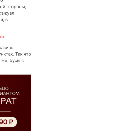
ко
гой стороны,
кэжуал.
я, в
>>>
расиво
нктах. Так что
 же, бусы с