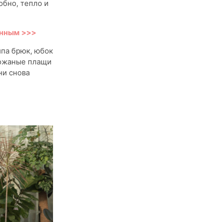
обно, тепло и
енным >>>
ипа брюк, юбок
кожаные плащи
ни снова