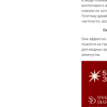
В моде ближай
воплотимого в
совсем не хот
Поэтому дизай
частности, ак
С
Они эффектно 
ложатся на тр
для модных ау
жемчугом.