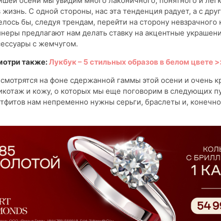
шей осени мы увидим много лаконичного, понятного и лег
 жизнь. С одной стороны, нас эта тенденция радует, а с дру
елось бы, следуя трендам, перейти на сторону невзрачного 
неры предлагают нам делать ставку на акцентные украшени
сессуары с жемчугом.
мотри также:
Лукбук – 5 стильных образов в белом цвете 
смотрятся на фоне сдержанной гаммы этой осени и очень к
икотаж и кожу, о которых мы еще поговорим в следующих пу
тфитов нам непременно нужны серьги, браслеты и, конечно