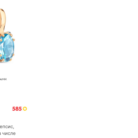
епсис,
в числе