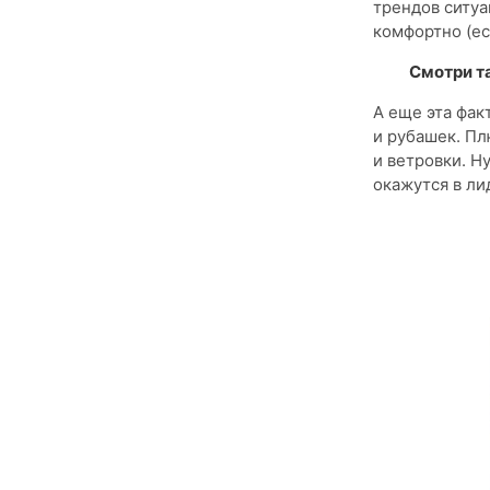
трендов ситуа
комфортно (е
Смотри т
А еще эта фак
и рубашек. П
и ветровки. Н
окажутся в ли