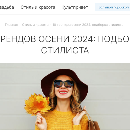
вадьба
Стиль и красота
Культпривет
Большой гороскоп
Главная
Стиль и красота
10 трендов осени 2024: подборка стилиста
ТРЕНДОВ ОСЕНИ 2024: ПОДБ
СТИЛИСТА
ж, эффертное мини и оливковый цвет – смотри топ-10 трендо