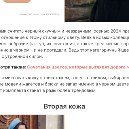
вык считать черный скучным и невзрачным, осенью 2024 пр
 отношение к этому стильному цвету. Ведь в новых коллек
многообразие фактур, их сочетания, а также креативные фо
но в черном – и не прогадали. Ведь этот категоричный цв
 с утроенной силой.
отри также:
Сочетания цветов, которые выглядят дорого 
я миксовать кожу с трикотажем, а шелк с твидом, выбирае
 модели жакетов и брюки на запах именно в черном цвете 
т комплекта станет в разы более трендовым.
Вторая кожа