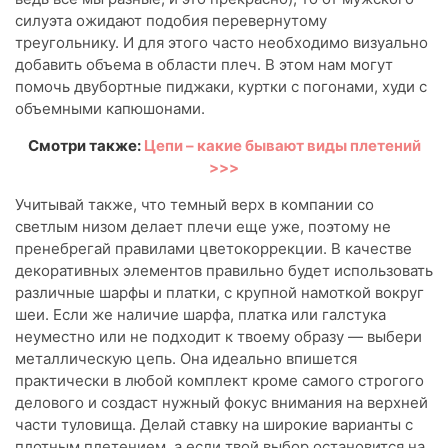
силуэта ожидают подобия перевернутому
треугольнику. И для этого часто необходимо визуально
добавить объема в области плеч. В этом нам могут
помочь двубортные пиджаки, куртки с погонами, худи с
объемными капюшонами.
Смотри также:
Цепи – какие бывают виды плетений
>>>
Учитывай также, что темный верх в компании со
светлым низом делает плечи еще уже, поэтому не
пренебрегай правилами цветокоррекции. В качестве
декоративных элементов правильно будет использовать
различные шарфы и платки, с крупной намоткой вокруг
шеи. Если же наличие шарфа, платка или галстука
неуместно или не подходит к твоему образу — выбери
металлическую цепь. Она идеально впишется
практически в любой комплект кроме самого строгого
делового и создаст нужный фокус внимания на верхней
части туловища. Делай ставку на широкие варианты с
плотным плетением, а если твой выбор остановится на