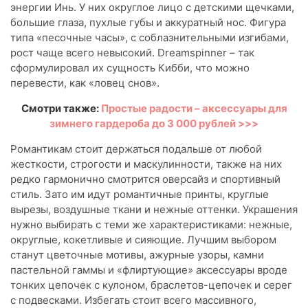
энергии Инь. У них округлое лицо с детскими щечками,
большие глаза, пухлые губы и аккуратный нос. Фигура
типа «песочные часы», с соблазнительными изгибами,
рост чаще всего невысокий. Dreamspinner – так
сформулировал их сущность Кибби, что можно
перевести, как «ловец снов».
Смотри также:
Простые радости – аксессуары для
зимнего гардероба до 3 000 рублей >>>
Романтикам стоит держаться подальше от любой
жесткости, строгости и маскулинности, также на них
редко гармонично смотрится оверсайз и спортивный
стиль. Зато им идут романтичные принты, круглые
вырезы, воздушные ткани и нежные оттенки. Украшения
нужно выбирать с теми же характеристиками: нежные,
округлые, кокетливые и сияющие. Лучшим выбором
станут цветочные мотивы, ажурные узоры, камни
пастельной гаммы и «флиртующие» аксессуары вроде
тонких цепочек с кулоном, браслетов-цепочек и серег
с подвесками. Избегать стоит всего массивного,