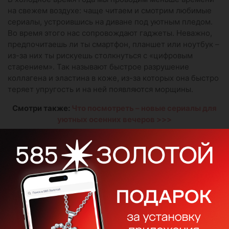
на свежем воздухе: чаще читаем и смотрим любимые
сериалы, устроившись на диване под уютным пледом.
Во время этого нас сопровождают гаджеты. Неважно,
предпочитаешь ли ты смартфон, планшет или ноутбук –
из-за них ты рискуешь столкнуться с «цифровым
старением». Так называют быстрое разрушение
коллагена и эластина в коже, из-за которых она быстро
теряет упругость и на ней появляются морщины.
Смотри также:
Что посмотреть – новые сериалы для
уютных осенних вечеров >>>
Всему виной синий свет – излучение HEV, которое по
способности ускорять появление возрастных признаков
может соперничать с ультрафиолетом. Чтобы
минимизировать вред, используй косметику со
специальным фильтром от синего света и мощными
природными антиоксидантами. К таковым относятся:
масло какао и полифенолы, нейтрализующие
оксидативный стресс.