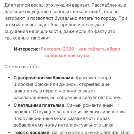
Для теплой весны это лучший вариант. Расслабленные,
дарящие ощущение свободы (пятка дышит!), они не
натирают и позволяют буквально летать по городу. При
этом мюли выглядят благородно и не создают
ощущения неряшливости, даже если по факту это
«выходные тапочки».
Интересно:
Poetcore-2026 – как собрать образ
современной музы
С чем сочетать:
С укороченными брюками.
Классика жанра.
Широкие брюки или джинсы, открывающие
щиколотку, в паре с мюлями создают
расслабленный, но собранный силуэт old money.
С летящими платьями.
Самый романтичный
вариант. Струящееся платье из вискозы или шелка
плюс лаконичные мюли «заземляют» образ,
добавляя ему нотку интеллектуального шика.
Трюк с носками.
Да, это можно и нужно делать! Для