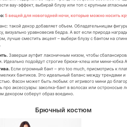
сти вау-эффект, выбирай блузу или топ с крупным атласным
о:
5 вещей для новогодней ночи, которые можно носить кр
анс: такой декор добавляет объем. Обладательницам фигур
ку, визуально уравновесив бедра. А вот если природа наград
, лучше сместить акцент – выбери блузу с бантом на спин
.
ить.
Заверши аутфит лаконичным низом, чтобы сбалансиров
. Идеально подойдут строгие брюки-клеш или мини-юбка А
ива.
Если огромный бант – это too much, присмотрись к пла
мелких бантиков. Это идеальный баланс между трендами и
стью. Фасон может быть любым: от игривого мини до благо
дь про аксессуары: заколка-бант в волосах или остроносые л
м декором соберут образ воедино.
Брючный костюм