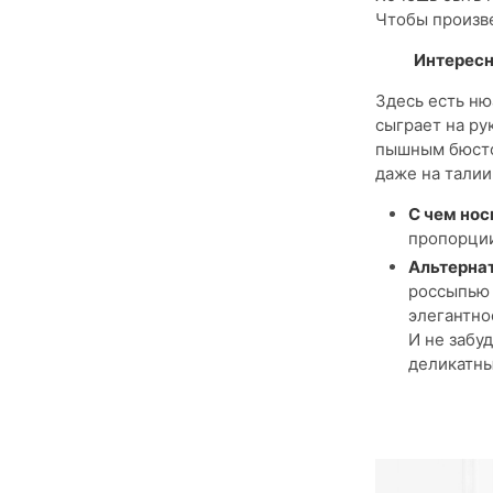
Чтобы произве
Интересн
Здесь есть ню
сыграет на ру
пышным бюстом
даже на талии
С чем нос
пропорции
Альтернат
россыпью 
элегантно
И не забу
деликатны