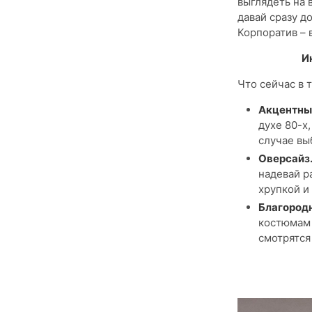
выглядеть на 
давай сразу д
Корпоратив – 
И
Что сейчас в 
Акцентны
духе 80-х
случае вы
Оверсайз
надевай р
хрупкой и
Благородн
костюмам 
смотрятся