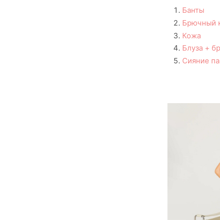
Банты
Брючный 
Кожа
Блуза + б
Сияние па