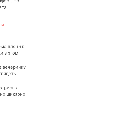
мфорт. Но
ета.
ли
рые плечи в
и в этом
а вечеринку
глядеть
отрись к
нно шикарно