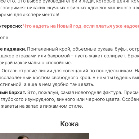
все сто. Это выбор руководителей и леди, которые ценят ко
оговоримся: никаких скучных офисных «двоек» мышиного цв
время для экспериментов!
нтересно:
Что надеть на Новый год, если платья уже надое
топе:
е пиджаки.
Приталенный крой, объемные рукава-буфы, ост
, декор стразами или бахромой – пусть жакет солирует. Брюк
бирай максимально спокойные.
.
Оставь строгие линии для совещаний по понедельникам. Н
асслабленный костюм свободного кроя. В нем ты будешь вы
 стильной, а еще в нем удобно танцевать.
ый бархат.
Это, пожалуй, самая новогодняя фактура. Присм
глубокого изумрудного, винного или черного цвета. Особе
 жакеты на запах в пижамном стиле.
Кожа