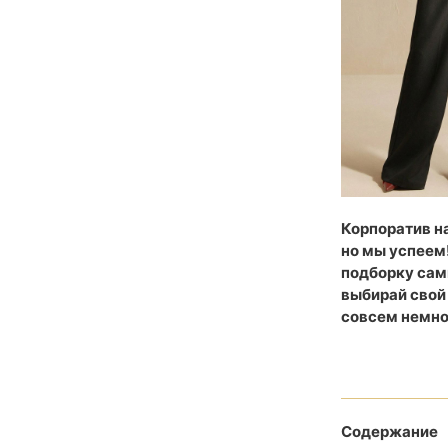
Корпоратив на
но мы успеем!
подборку самы
выбирай свой 
совсем немно
Содержание