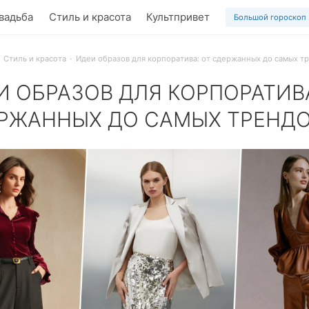
вадьба
Стиль и красота
Культпривет
Большой гороскоп
Стиль и красота
Идеи образов для корпоратива: от сдержанных до самых т
И ОБРАЗОВ ДЛЯ КОРПОРАТИВА
РЖАННЫХ ДО САМЫХ ТРЕНД
 новогодний корпоратив: идеи образов от сдержанных до сам