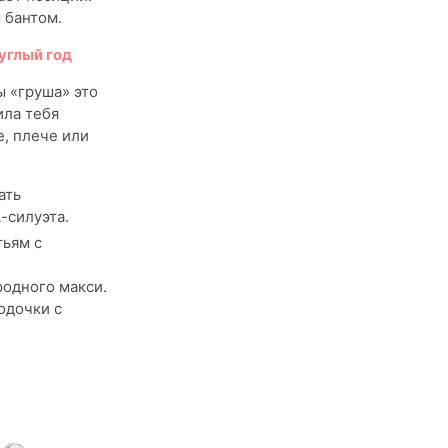
 бантом.
углый год
ы «груша» это
ила тебя
е, плече или
ать
-силуэта.
тьям с
родного макси.
одочки с