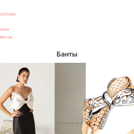
костюм
рюки
йеток
Банты