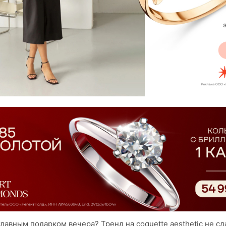
лавным подарком вечера? Тренд на coquette aesthetic не сд