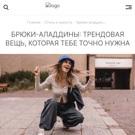
Главная
Стиль и красота
Брюки-аладдины: трендовая вещь, которая тебе точно нужна
БРЮКИ-АЛАДДИНЫ: ТРЕНДОВАЯ
ВЕЩЬ, КОТОРАЯ ТЕБЕ ТОЧНО НУЖНА
Камбэк нулевых, который ты полюбишь: брюки-аладдины сно