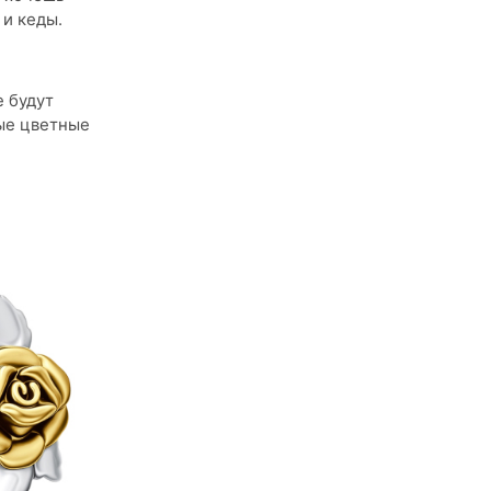
 и кеды.
е будут
ные цветные