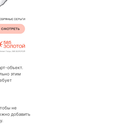
рт-объект.
ально этим
ребует
тобы не
можно добавить
у.