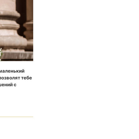
 маленький
позволят тебе
шений с