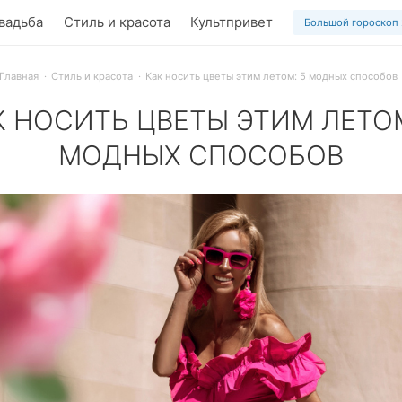
вадьба
Стиль и красота
Культпривет
Большой гороскоп
Главная
Стиль и красота
Как носить цветы этим летом: 5 модных способов
К НОСИТЬ ЦВЕТЫ ЭТИМ ЛЕТОМ
МОДНЫХ СПОСОБОВ
енный тренд летнего сезона. Узнайте 5 стильных способов з