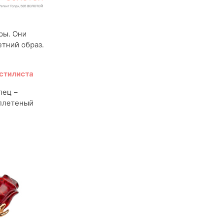
ры. Они
етний образ.
 стилиста
лец –
 плетеный