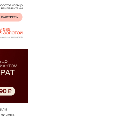
 или
и хочешь