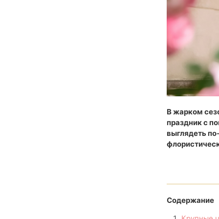
В жарком сез
праздник с по
выглядеть по-
флористичес
Содержание
Крупные 