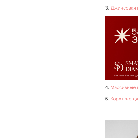
3.
Джинсовая 
4.
Массивные 
5.
Короткие д