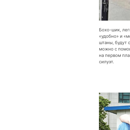
Бохо-шик, лег
«удобно» и «м
штаны, будут 
можно с помощ
на первом пла
силуэт.