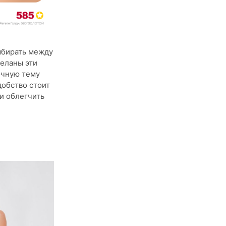
Выбирать между
деланы эти
очную тему
добство стоит
и облегчить