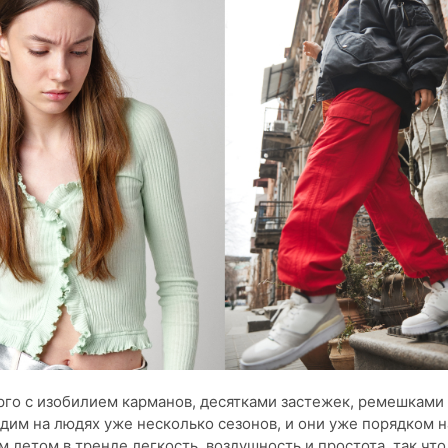
го с изобилием карманов, десятками застежек, ремешками 
дим на людях уже несколько сезонов, и они уже порядком 
м летом в тренде легкость, воздушность и простота, так что