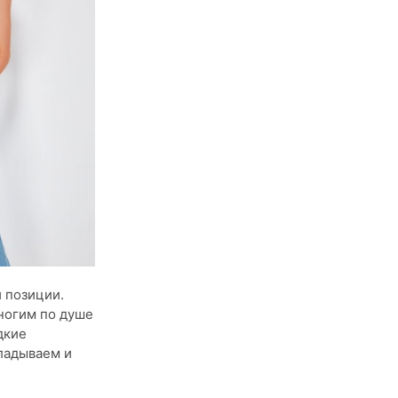
 позиции.
ногим по душе
дкие
ладываем и