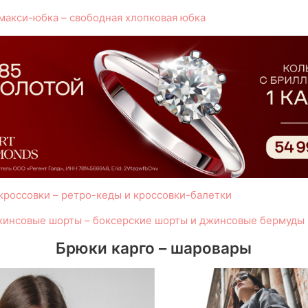
макси-юбка – свободная хлопковая юбка
кроссовки – ретро-кеды и кроссовки-балетки
жинсовые шорты – боксерские шорты и джинсовые бермуды
Брюки карго – шаровары