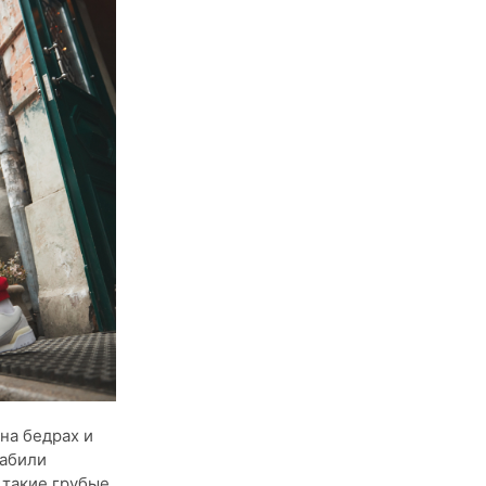
на бедрах и
набили
 такие грубые