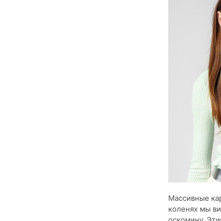
Массивные кар
коленях мы ви
оскомину. Эти