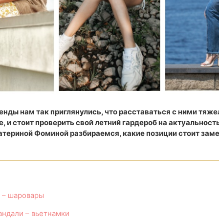
нды нам так приглянулись, что расставаться с ними тяжел
е, и стоит проверить свой летний гардероб на актуальность
атериной Фоминой разбираемся, какие позиции стоит заме
 – шаровары
андали – вьетнамки