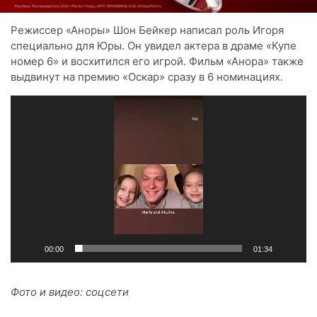
Режиссер «Аноры» Шон Бейкер написал роль Игоря
специально для Юры. Он увидел актера в драме «Купе
номер 6» и восхитился его игрой. Фильм «Анора» также
выдвинут на премию «Оскар» сразу в 6 номинациях.
Видеоплеер
00:00
01:34
Фото и видео: соцсети