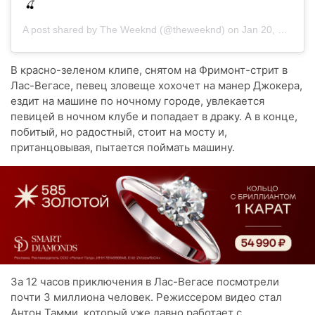
🍒
A post shared by
The Weeknd
(@theweeknd) on
Jan 20, 2020 at 7:59pm PST
В красно-зеленом клипе, снятом на Фримонт-стрит в
Лас-Вегасе, певец зловеще хохочет на манер Джокера,
ездит на машине по ночному городе, увлекается
певицей в ночном клубе и попадает в драку. А в конце,
побитый, но радостный, стоит на мосту и,
пританцовывая, пытается поймать машину.
За 12 часов приключения в Лас-Вегасе посмотрели
почти 3 миллиона человек. Режиссером видео стал
Антон Тамми, который уже давно работает с