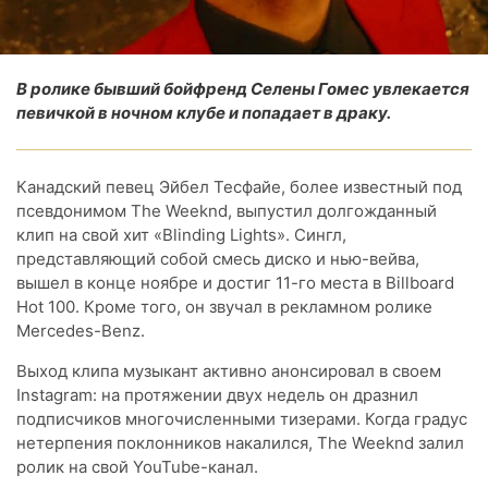
В ролике бывший бойфренд Селены Гомес увлекается
певичкой в ночном клубе и попадает в драку.
Канадский певец Эйбел Тесфайе, более известный под
псевдонимом The Weeknd, выпустил долгожданный
клип на свой хит «Blinding Lights». Сингл,
представляющий собой смесь диско и нью-вейва,
вышел в конце ноябре и достиг 11-го места в Billboard
Hot 100. Кроме того, он звучал в рекламном ролике
Mercedes-Benz.
Выход клипа музыкант активно анонсировал в своем
Instagram: на протяжении двух недель он дразнил
подписчиков многочисленными тизерами. Когда градус
нетерпения поклонников накалился, The Weeknd залил
ролик на свой YouTube-канал.