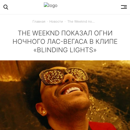
Главная
Новости
The Weeknd показал огни ночного Лас-Вегаса в клипе «Blinding Lights»
THE WEEKND ПОКАЗАЛ ОГНИ
НОЧНОГО ЛАС-ВЕГАСА В КЛИПЕ
«BLINDING LIGHTS»
В ролике бывший бойфренд Селены Гомес увлекается певич