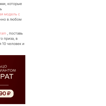
ами, которые
ь
ая модель с
ечно в любом
gram
, поставь
о приза, в
 10 человек и