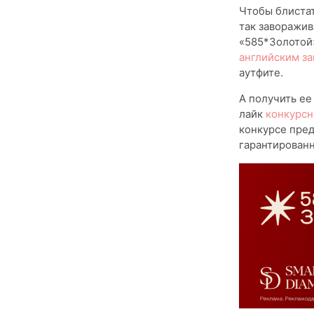
Чтобы блистат
так заворажив
«585*Золотой»
английским з
аутфите.
А получить ее
лайк
конкурсн
конкурсе пре
гарантирован