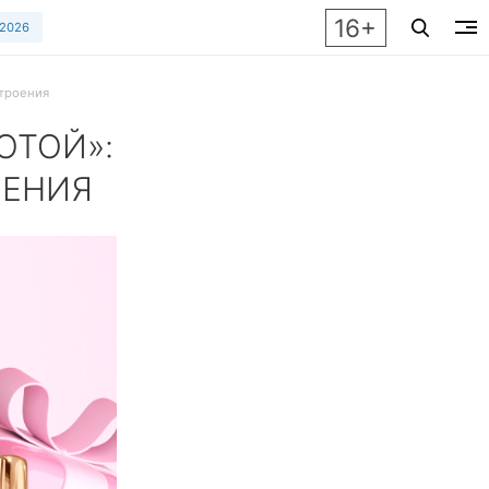
16+
 2026
строения
ОТОЙ»:
ОЕНИЯ
е упусти шанс выиграть ювелирные украшения, подарочные 