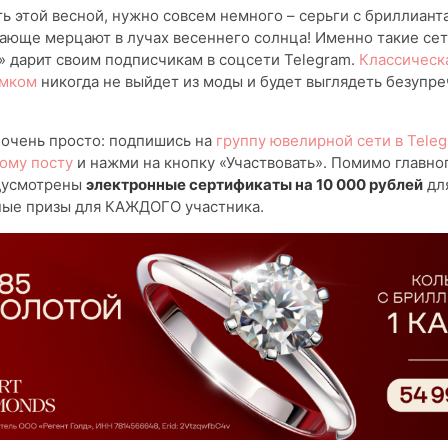
ь этой весной, нужно совсем немного – серьги с бриллиант
ающе мерцают в лучах весеннего солнца! Именно такие сет
 дарит своим подписчикам в соцсети Telegram.
Классическ
амком
никогда не выйдет из моды и будет выглядеть безупр
 очень просто: подпишись на
группу ювелирной сети в Tele
ому посту
и нажми на кнопку «Участвовать». Помимо главног
дусмотрены
электронные сертификаты на 10 000 рублей
для
ные призы для КАЖДОГО участника.