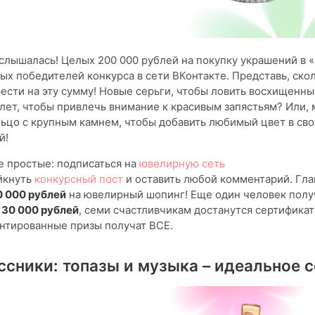
ослышалась! Целых 200 000 рублей на покупку украшений в 
ых победителей конкурса в сети ВКонтакте. Представь, ско
сти на эту сумму! Новые серьги, чтобы ловить восхищенны
ет, чтобы привлечь внимание к красивым запястьям? Или, 
ьцо с крупным камнем, чтобы добавить любимый цвет в сво
й!
 простые: подписаться на
ювелирную сеть
айкнуть
конкурсный пост
и оставить любой комментарий. Гла
0 000 рублей
на ювелирный шопинг! Еще один человек полу
а
30 000 рублей
, семи счастливчикам достанутся сертифика
рантированные призы получат ВСЕ.
сники: топазы и музыка – идеальное 