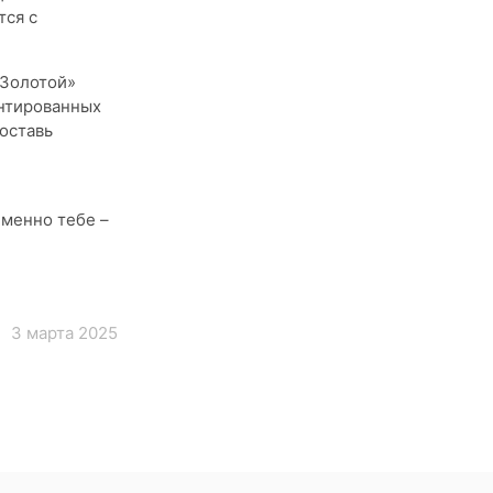
тся с
*Золотой»
антированных
поставь
именно тебе –
3 марта 2025