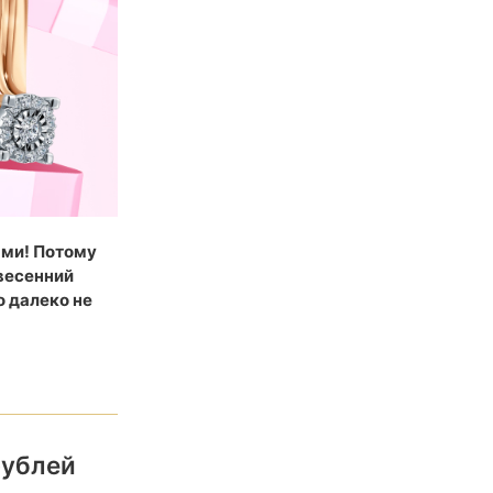
ями! Потому
весенний
о далеко не
рублей