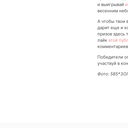
и выигрывай
и
весенним неб
А чтобы твои
дарит еще и к
призов здесь 
лайк
этой пуб
комментариев 
Победители о
участвуй в кон
Фото: 585*ЗО