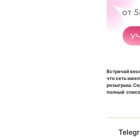
Встречай вес
что сеть юве
розыгрыш. Сер
полный списо
Teleg