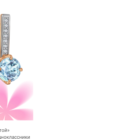
той»
Одноклассники