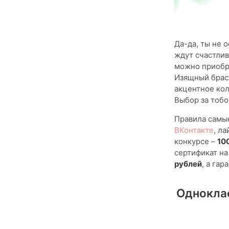
Да-да, ты не 
ждут счастлив
можно приобре
Изящный брасл
акцентное кол
Выбор за тобо
Правила самые
ВКонтакте
, л
конкурсе –
10
сертификат н
рублей
, а га
Одноклас