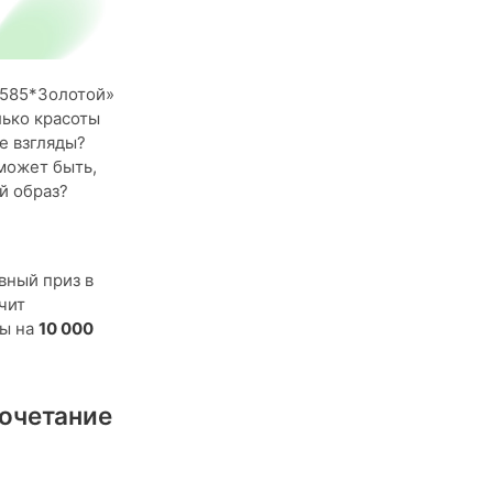
«585*Золотой»
лько красоты
е взгляды?
может быть,
й образ?
вный приз в
чит
ты на
10 000
сочетание