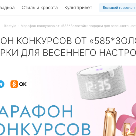
вадьба
Стиль и красота
Культпривет
Большой гороскоп
Lifestyle
Марафон конкурсов от «585*Золотой»: подарки для весеннего на
ОН КОНКУРСОВ ОТ «585*ЗОЛ
РКИ ДЛЯ ВЕСЕННЕГО НАСТР
тся с грандиозного розыгрыша призов от «585*Золотой»! Н