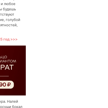
й и любое
ты будешь
етствуют
ие, голубой
иятностей,
5 год >>>
ера. Налей
 осуши бокал