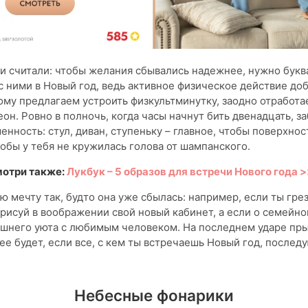
и считали: чтобы желания сбывались надежнее, нужно букв
с ними в Новый год, ведь активное физическое действие до
ому предлагаем устроить физкультминутку, заодно отработа
он. Ровно в полночь, когда часы начнут бить двенадцать, з
нность: стул, диван, ступеньку – главное, чтобы поверхнос
обы у тебя не кружилась голова от шампанского.
отри также:
Лукбук – 5 образов для встречи Нового года 
ю мечту так, будто она уже сбылась: например, если ты гре
рисуй в воображении свой новый кабинет, а если о семейно
шнего уюта с любимым человеком. На последнем ударе пры
ее будет, если все, с кем ты встречаешь Новый год, послед
Небесные фонарики