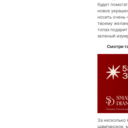
будет помогат
новое украшен
носить очень 
твоему желани
топаз подарит
зеленый изумр
Смотри т
За несколько 
шампанское, м