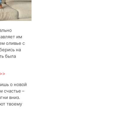
ально
бавляет им
ем оливье с
аберись на
ть была
>>>
зишь о новой
м счастье –
гни вниз.
уют твоему