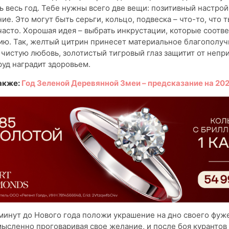
ь весь год. Тебе нужны всего две вещи: позитивный настро
ие. Это могут быть серьги, кольцо, подвеска – что-то, что 
часто. Хорошая идея – выбрать инкрустации, которые соотв
ю. Так, желтый цитрин принесет материальное благополуч
 чистую любовь, золотистый тигровый глаз защитит от непр
уд наградит здоровьем.
акже:
Год Зеленой Деревянной Змеи – предсказание на 202
минут до Нового года положи украшение на дно своего фуж
ысленно проговаривая свое желание, и после боя курантов