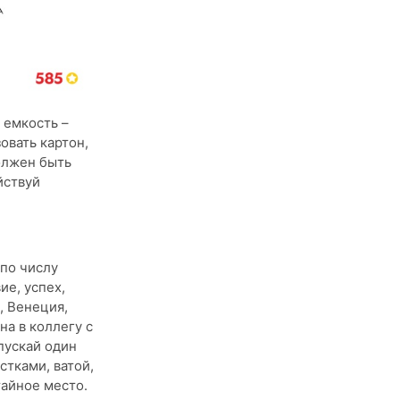
 емкость –
овать картон,
должен быть
йствуй
 по числу
ие, успех,
, Венеция,
на в коллегу с
пускай один
стками, ватой,
тайное место.