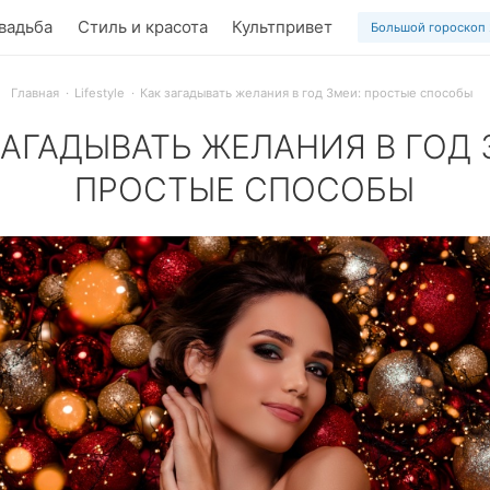
вадьба
Стиль и красота
Культпривет
Большой гороскоп
Главная
Lifestyle
Как загадывать желания в год Змеи: простые способы
ЗАГАДЫВАТЬ ЖЕЛАНИЯ В ГОД 
ПРОСТЫЕ СПОСОБЫ
 Новый год что ни пожелается, все всегда произойдет, все в