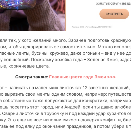
 для тех, у кого желаний много. Заранее подготовь красивую
том, чтобы декорировать ее самостоятельно. Можно использ
ласные ленты, бусины, кружево, даже огоньки – вид у нее 
 волшебный. Поскольку хозяйка года – Зеленая Змея, заде
ые, коричневые цвета.
Смотри также:
Главные цвета года Змеи >>>
 – написать на маленьких листочках 12 заветных желаний,
о выразить свои мечты одним словом, например: путешеств
а собственные тоже допускаются для конкретики, например
ешь посетить этот город, или Андрей, если ты давно влюбле
 Сверни листочки в трубочку и под каждый удар курантов о
нку. Это еще не все: наполни емкость доверху конфетти, бле
авь ее под елку до окончания праздников, а потом убери в 