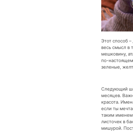
Этот способ –
весь смысл в 
мешковину, ат
по-настоящему
зеленые, желт
Следующий шаг
месяцев. Важн
красота. Имен
если ты мечта
таким именем.
листочек в ба
мишурой. Пост