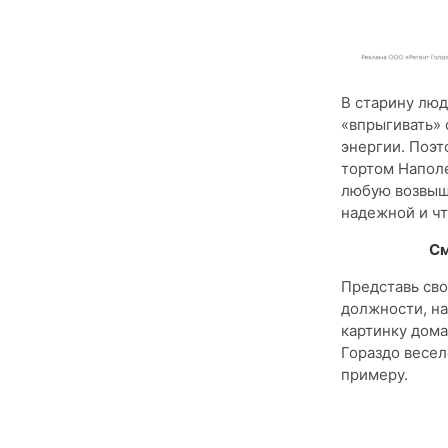
В старину люд
«впрыгивать» 
энергии. Поэт
тортом Наполе
любую возвыше
надежной и чт
См
Представь сво
должности, на
картинку дома
Гораздо весел
примеру.