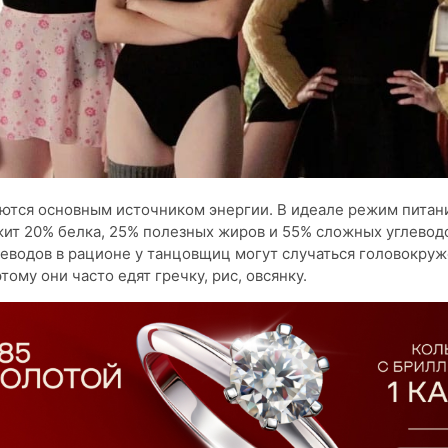
ются основным источником энергии. В идеале режим питан
ит 20% белка, 25% полезных жиров и 55% сложных углеводо
еводов в рационе у танцовщиц могут случаться головокруж
тому они часто едят гречку, рис, овсянку.