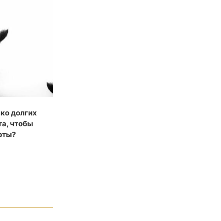
ько долгих
та, чтобы
рты?