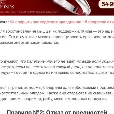
акже:
Как скрыть последствия праздников – 5 секретов ст
для восстановления мышц и их поддержки. Жиры — это еще
гии. Его отсутствие может спровоцировать организм пита
 запасы энергии заканчиваются.
о думают, что балерины ничего не едят, но ведь если обыч
ься фитнесом по шесть часов каждый день, он не просто зах
 еду!»
– говорит в одном из интервью солистка Большого те
ься в границах нормы, балерины едят небольшими порциями
амостоятельным блюдом. Также они стараются не смешивать
один прием, например, рыбу, мясо и молочные продукты.
Правило №2: Отказ от вредностей