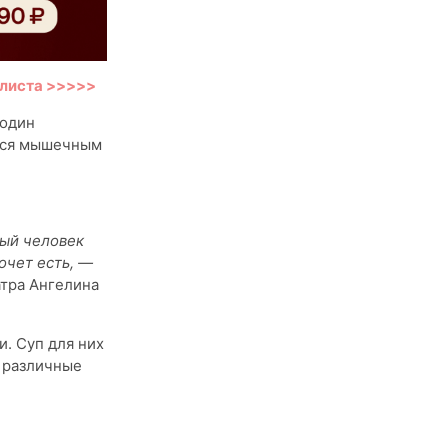
илиста >>>>>
 один
ться мышечным
ный человек
очет есть, —
атра Ангелина
. Суп для них
 различные