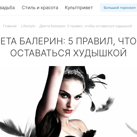
вадьба
Стиль и красота
Культпривет
Большой гороскоп
Главная
Lifestyle
Диета балерин: 5 правил, чтобы оставаться худышкой
ЕТА БАЛЕРИН: 5 ПРАВИЛ, ЧТ
ОСТАВАТЬСЯ ХУДЫШКОЙ
ма балета Майя Плесецкая шутила, что главный секрет ее с