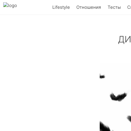
Lifestyle
Отношения
Тесты
С
ДИ
Известная при