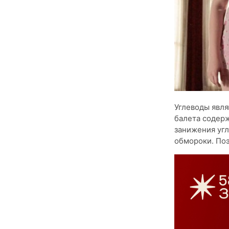
Углеводы явля
балета содерж
занижения угл
обмороки. Поэ