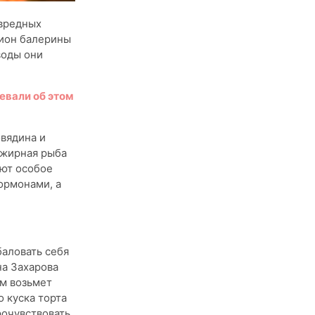
 вредных
цион балерины
воды они
евали об этом
овядина и
 жирная рыба
ют особое
ормонами, а
баловать себя
на Захарова
зм возьмет
 куска торта
рочувствовать