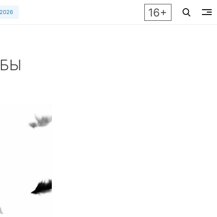
16+
 2026
ОБЫ
тройности прост - «Не жрать!» Мы узнали, какими еще секр