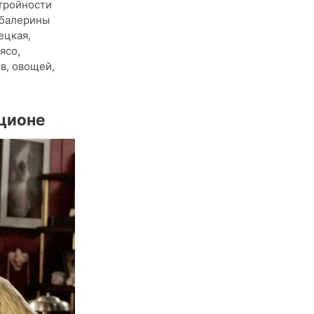
стройности
И балерины
ецкая,
ясо,
в, овощей,
ционе