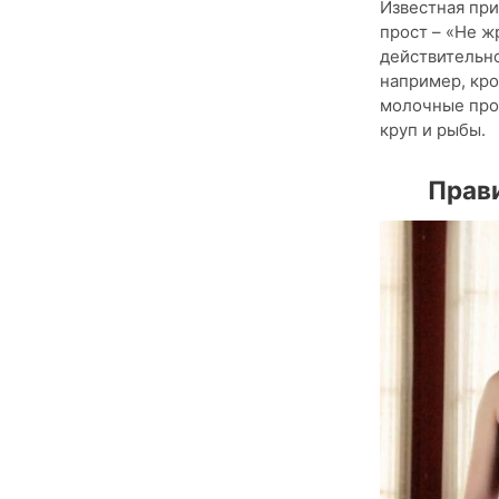
Известная при
прост – «Не ж
действительно
например, кро
молочные прод
круп и рыбы.
Прави