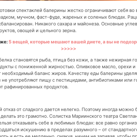
отовки спектаклей балерины жестко ограничивают себя во
ладком, мучном, фаст-фуде, жареных и соленых блюдах. Ра
балансирован. Никакого сахара и майонеза. Основные угле
руктов, овощей и цельного зерна.
кже:
5 вещей, которые мешают вашей диете, а вы не подозр
>>>>>
елка становятся рыба, птица без кожи, а также нежирная г
дукты с пониженной жирностью. Оливковое масло, орехи и
 необходимый баланс жиров. Качеству еды балерины уделя
 не употребляют пищу с пестицидами, антибиотиками или г
ют рафинированных продуктов.
 отказ от сладкого дается нелегко. Поэтому иногда можно 
 делать это грамотно. Солистка Мариинского театра Светла
нельзя отказывать себе в любимых блюдах: все равно органи
оддаться искушению в пределах разумного – от стандартного
ерть и есть ее медленно, смакуя, ничем не запивая, чтобы п