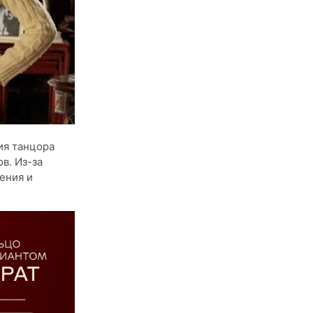
ия танцора
в. Из-за
ения и