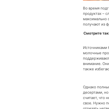
Во время подг
продуктах – с
максимально с
получают из ф
Смотрите та
Источниками б
молочные про
поддерживают
внимание. Они
также избега
Однако полный
десертами, но
считает, что 
свое. Нужно п
отрезать четв