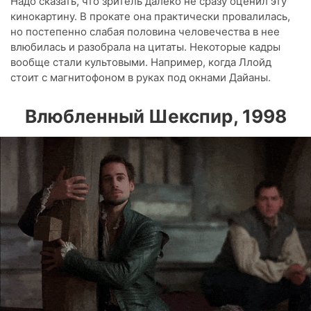
Надо сказать, что зритель далеко не сразу оценил эту
кинокартину. В прокате она практически провалилась,
но постепенно слабая половина человечества в нее
влюбилась и разобрала на цитаты. Некоторые кадры
вообще стали культовыми. Например, когда Ллойд
стоит с магнитофоном в руках под окнами Дайаны.
Влюбленный Шекспир, 1998