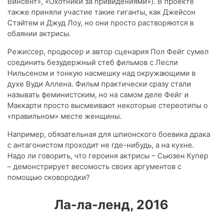
Винсент», «Охотники за привидениями»). В проекте
также приняли участие такие гиганты, как Джейсон
Стэйтем и Джуд Лоу, но они просто растворяются в
обаянии актрисы.
Режиссер, продюсер и автор сценария Пол Фейг сумел
соединить безудержный стеб фильмов с Лесли
Нильсеном и тонкую насмешку над окружающими в
духе Вуди Аллена. Фильм практически сразу стали
называть феминистским, но на самом деле Фейг и
Маккарти просто высмеивают некоторые стереотипы о
«правильном» месте женщины.
Например, обязательная для шпионского боевика драка
с антагонистом проходит не где-нибудь, а на кухне.
Надо ли говорить, что героиня актрисы – Сьюзен Купер
– демонстрирует весомость своих аргументов с
помощью сковородки?
Ла-ла-ленд, 2016