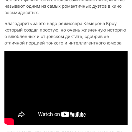
называют одним из самых романтичных дуэтов в кино
восьмидесятых.
Благодарить за это надо режиссера Кэмерона Кроу,
который создал простую, но очень жизненную историю
о влюбленных и отцовском диктате, сдобрив ее
отличной порцией тонкого и интеллигентного юмора.