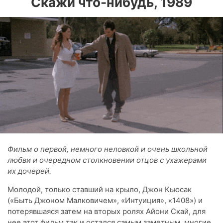
Скажи что-нибудь, 1989
Фильм о первой, немного неловкой и очень школьной
любви и очередном столкновении отцов с ухажерами
их дочерей.
Молодой, только ставший на крыло, Джон Кьюсак
(«Быть Джоном Малковичем», «Интуиция», «1408») и
потерявшаяся затем на вторых ролях Айони Скай, для
нее этот фильм так и остался самым заметным, многие