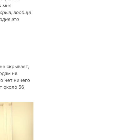
о мне
 срыв, вообще
одня это
не скрывает,
годам не
то нет ничего
т около 56