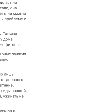
оилась на
тало, она
еты не смогла
и к проблеме с
, Татьяна
у дома,
ию фитнеса.
ярные занятия
олько
но лишь
 от дневного
итание,
е виды овощей,
, ужинать не
рацион и