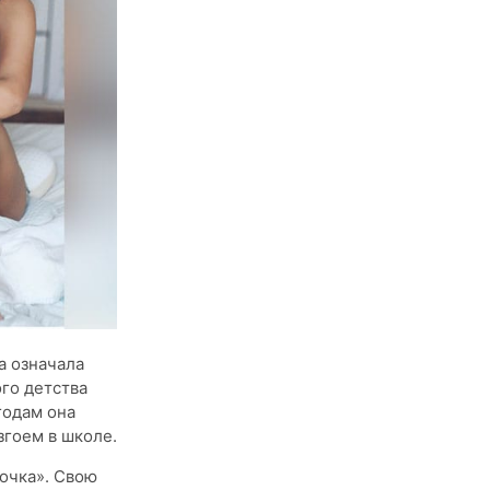
а означала
го детства
годам она
згоем в школе.
бочка». Свою