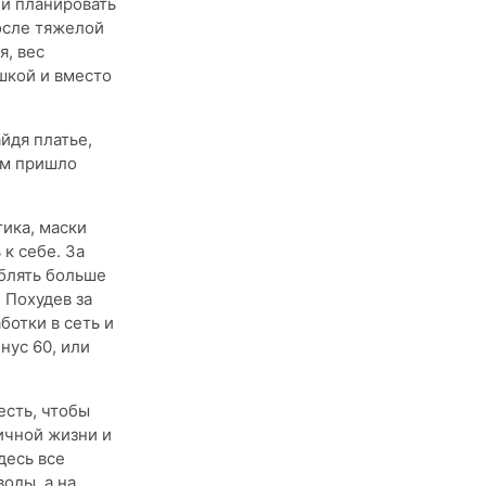
ли планировать
осле тяжелой
я, вес
шкой и вместо
йдя платье,
ом пришло
ика, маски
 к себе. За
еблять больше
 Похудев за
ботки в сеть и
нус 60, или
есть, чтобы
личной жизни и
десь все
воды, а на