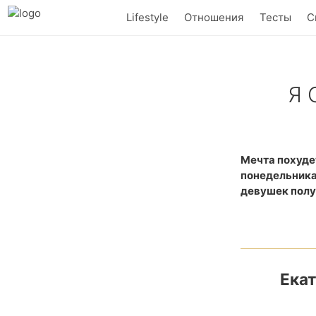
Lifestyle
Отношения
Тесты
С
Я 
20, 50, 90 ки
Мечта похудет
понедельника 
девушек полу
Ека