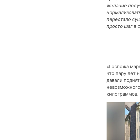
желание получ
нормализовать
перестало сущ
просто шаг в 
«Госпожа марк
что пару лет 
давали поднят
невозможного 
килограммов.