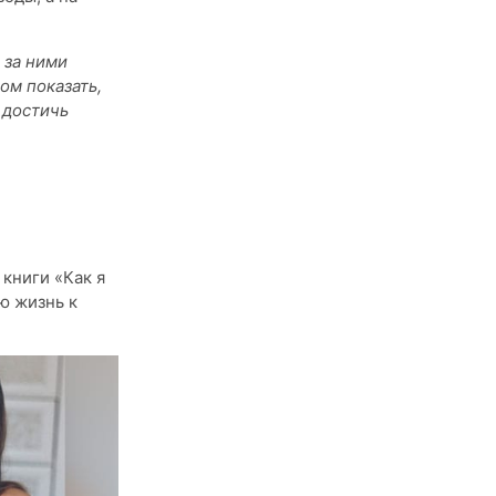
 за ними
ом показать,
 достичь
книги «Как я
ю жизнь к