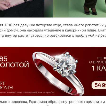
ия.
В 16 лет девушка потеряла отца, стала много работать и 
очи домой, она находила утешение в калорийной пище. Ека
что внутри растет стресс, но разбираться с проблемой не бы
мого человека, Екатерина обрела внутреннюю гармонию и 