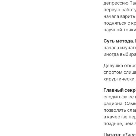
депрессию Тан
первую работу
начала варить
подняться с к
научной точки
Суть метода.
начала изучат
иногда выбира
Девушка откро
спортом слиш
хирургически.
Главный секр
следить за ее
рациона. Самы
позволять сла
в качестве пе
позднее, чем 
Цитата:
«Типи