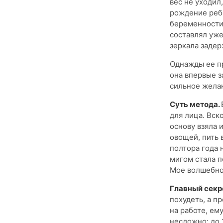
вес не уходил
рождение ребе
беременности,
составлял уже
зеркала задер
Однажды ее пр
она впервые з
сильное желан
Суть метода.
для лица. Вск
основу взяла 
овощей, пить 
полтора года 
мигом стала п
Мое волшебно
Главный секр
похудеть, а п
на работе, ему
несложно: до 