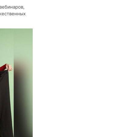
 вебинаров,
ожественных