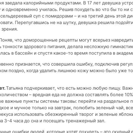
я заедала калорийными продуктами. В 17 лет девушка устр
 и одновременно училась. Решив похудеть во что бы то ни с
 сельдереевый суп с помидорами – и на третий день этой ди
ровати. Перепугавшись не на шутку, девушка решила подойт
 зрения.
Поняв, что доморощенные рецепты могут всерьез навредить
ь тонкости здорового питания, делала несложную гимнастик
лась в бассейн и спустя какое-то время поступила в академ
венно признается, что совершила ошибку, подключив регул
ком поздно, когда удалить лишнюю кожу можно было уже т
ет.
Татьяна подчеркивает, что есть можно любую пищу. Важ
 количеством – вредная еда не должна составлять более 10%
е важные пункты системы таковы: перейти на раздельное п
дкое и мучное только на завтрак, полюбить зеленый чай, вс
рекуса использовать обезжиренный творог и зеленые яблоки
за 3-4 часа до сна и посещать тренажерный зал.
чные ошибки людей, которые хотят похудеть – это скудный 