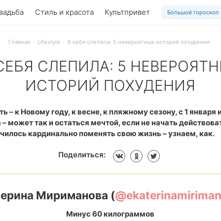
вадьба
Стиль и красота
Культпривет
Большой гороскоп
Главная
Lifestyle
Я себя слепила: 5 невероятных историй похудения
СЕБЯ СЛЕПИЛА: 5 НЕВЕРОЯТ
ИСТОРИЙ ПОХУДЕНИЯ
лограммов за год – у этих девушек получилось перестать отк
ь – к Новому году, к весне, к пляжному сезону, с 1 января 
– может так и остаться мечтой, если не начать действоват
чилось кардинально поменять свою жизнь – узнаем, как.
Поделиться:
терина Мириманова (
@
ekaterinamirima
Минус 60 килограммов