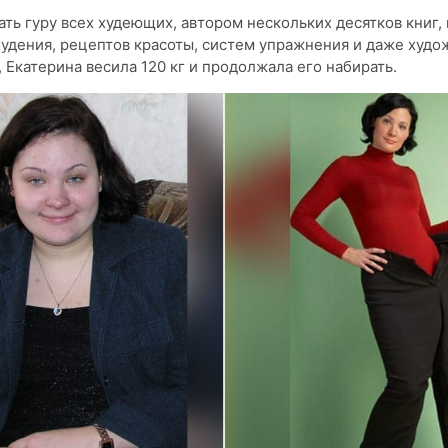
тать гуру всех худеющих, автором нескольких десятков книг,
удения, рецептов красоты, систем упражнения и даже худ
 Екатерина весила 120 кг и продолжала его набирать.