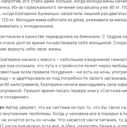
, напротив, его стало даже больше, когда молодожены нача
нка. Из-за гормонального лечения она весила уже 80 кг. П
 когда Екатерине буквально запретили лишний раз двигатьс
 120 кг. Молодая мама работала из дома, ухаживала за малы
живалась у холодильника.
игласили в качестве переводчика на биеннале. С трудом на
а очень долгое время почувствовала себя женщиной. След
ие вернуть себе свою жизнь.
Екатерина начала с малого – небольшая ежедневная гимнаст
оре она осознала, что путь к стройности лежит через любовь
известные всем правила похудения – не есть на ночь, употр
воду – и адаптировала их под потребности своего организма.
на 60 килограммов, Екатерина начала выкладывать свои нара
опулярной. Пришло время писать первую книгу «Система ми
е похудение».
ет.
Автор уверяет, что ее система не про то, что бы такое съ
ро внутренние проблемы. Когда у человека все в порядке в 
 не хочется есть по ночам. Что касается части питания, то з
12 часов дня можно есть все, в обед разделять белки и угле