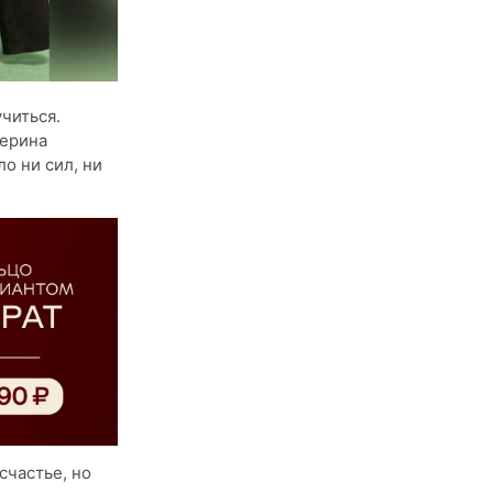
учиться.
терина
ло ни сил, ни
счастье, но